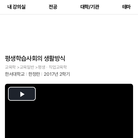
내 강의실
전공
대학/기관
테마
평생학습사회의 생활방식
교육학 >교육일반 >평생ㆍ직업교육학
한서대학교
한정란
2017년 2학기
Play
Video