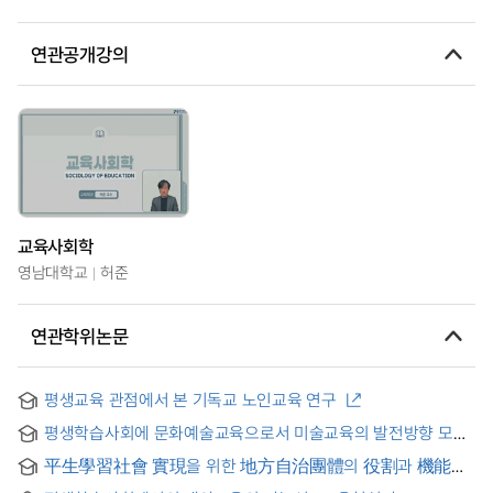
연관공개강의
교육사회학
영남대학교
허준
연관학위논문
평생교육 관점에서 본 기독교 노인교육 연구
평생학습사회에 문화예술교육으로서 미술교육의 발전방향 모색
: 청주시를 중심으로 = The Study on the Development
平生學習社會 實現을 위한 地方自治團體의 役割과 機能에
Direction of Arts Education as a Culture and Arts Education
관한 硏究 = (A) study on the role and function of local self-
in a Lifelong Learning Society