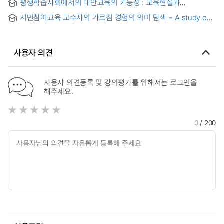
평생학습사회에서의 대안교육의 가능성 : 교육현실과
governing communities for the realization of lifelong
다양성존중을 중심으로 = (The) possibilities of the alternative
learning society
시민참여교육 교수자의 가르침 경험의 의미 탐색 = A study on
in education under the lifelong learning society : Focusing
the meaning of instructors' teaching experience for citizen
on present educational staties and varieties of educational
participatory education
opportunity
사용자 의견
사용자 의견등록 및 강의평가를 위해서는 로그인을
해주세요.
0
/ 200