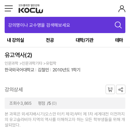
강의명이나 교수명을 검색해보세요
내 강의실
전공
대학/기관
테마
유고역사(2)
인문과학 >인문과학기타 >유럽학
한국외국어대학교
김철민
2010년도 1학기
강의상세
조회수3,865
평점
/5
(0)
본 과목은 외세지배시기(오스만 터키 제국)부터 제 1차 세계대전 이전까지
의 유고슬라비아 지역의 역사를 이해하고자 하는 모든 학부생들을 위해 개
설되었다.