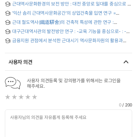
근대역사문화환경의 보전 방안 : 대전 중앙로 일대를 중심으로
'익산 솜리 근대역사문화공간'의 상업건축물 입면 연구 =
Concerning the Facade Elevation Study of Commercial
근대 철도역사(鐵道驛舍)의 건축적 특성에 관한 연구 :
Architecture in 'Iksan Som-ri as Modern Historical Cultural
경상북도의 6개 노선에 현존하는 근대역사(近代驛舍) 건축물을
District'
대구근대역사관의 발전방안 연구 : -교육 기능을 중심으로- : -
대상으로 = A Study on Architectural Characteristics of
Focusing on educational functions - = A Study on the
Modern Railway Station : focusing on modern station
금융지원 관점에서 분석한 근대시기 역사문화자원의 활용과
Development of the Daegu Modern History Museum
buildings existing in six railway lines in Kyung-buk
보존 : 최소아과의원과 행화탕 중심으로
province
사용자 의견
사용자 의견등록 및 강의평가를 위해서는 로그인을
해주세요.
0
/ 200