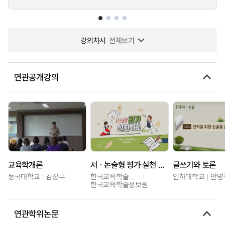
강의차시
전체보기
연관공개강의
교육학개론
서ㆍ논술형 평가 실천 사례(중등 사회)
글쓰기와 토론
동국대학교
김상무
한국교육학술정보원
인하대학교
안명
한국교육학술정보원
연관학위논문