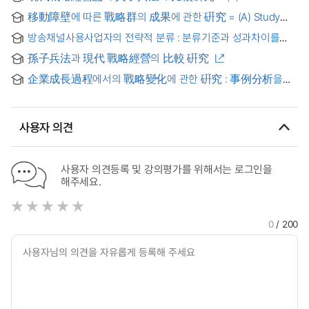
comparative study of modern strategic management and
移動障壁에 따른 戰略群의 成果에 관한 硏究 = (A) Study
Wu Tzu's art of war
about the Performance of the Strategic Groups on the
방송채널사용사업자의 전략적 분류 : 분류기준과 성과차이를
Mobility Barriers
중심으로
孫子兵法과 現代 戰略經營의 比較 硏究
企業成長過程에서의 戰略變化에 관한 硏究 : 事例分析을
中心으로 = (A) Study on the Strategy Changes in the
Process of Corporate Growth : A Case Analysis
사용자 의견
사용자 의견등록 및 강의평가를 위해서는 로그인을
해주세요.
0
/ 200