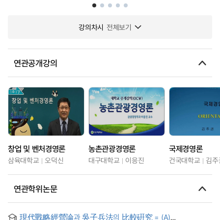
강의차시
전체보기
연관공개강의
창업 및 벤처경영론
농촌관광경영론
국제경영론
삼육대학교
오덕신
대구대학교
이응진
건국대학교
김주
연관학위논문
現代戰略經營論과 吳子兵法의 比較硏究 = (A)