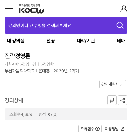
강의명이나 교수명을 검색해보세요
내 강의실
전공
대학/기관
테마
전략경영론
사회과학 >경영ㆍ경제 >경영학
부산가톨릭대학교
윤대홍
2020년 2학기
강의계획서
강의상세
조회수4,369
평점
/5
(0)
오류접수
이용방법