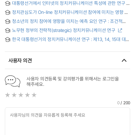
대통령선거에서 인터넷의 정치커뮤니케이션 특성에 관한 연구 :
16대와 17대 대통령선거를 중심으로
정치관심도가 On-line 정치커뮤니케이션 참여에 미치는 영향 =
A STUDY OF ON-LIN POLITICAL PARTICIPATION's
청소년의 정치 참여에 영향을 미치는 예측 요인 연구 : 조건적
EFFECT ON POLITICAL INTEREST.
정치커뮤니케이션 효과 모델(O1 -S-O2-R)의 적용
노무현 정부의 전략적(strategic) 정치커뮤니케이션 연구
한국 대통령선거의 정치커뮤니케이션 연구 : 제13, 14, 15대 대선
후보들의 미디어전략 비교분석 = (A)study on the political
communication of the presidential elections in Korea
사용자 의견
사용자 의견등록 및 강의평가를 위해서는 로그인을
해주세요.
0
/ 200