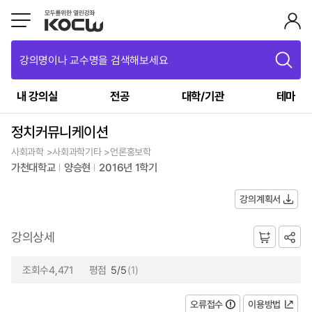
강의명이나 교수명을 검색해보세요
내 강의실
전공
대학/기관
테마
정치커뮤니케이션
사회과학 >사회과학기타 >언론홍보학
가천대학교
양승현
2016년 1학기
강의계획서
강의상세
조회수4,471
평점
5/5
(1)
오류접수
이용방법