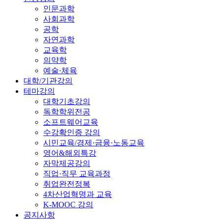
인문과학
사회과학
공학
자연과학
교육학
의약학
예술·체육
대학/기관강의
테마강의
대학기초강의
독학학위전공
소프트웨어교육
수강확인증 강의
시민교육/경제·금융·노동교육
영어&해외특강
자막제공강의
직업·직무 교육과정
취업완전정복
4차산업혁명과 교육
K-MOOC 강의
공지사항