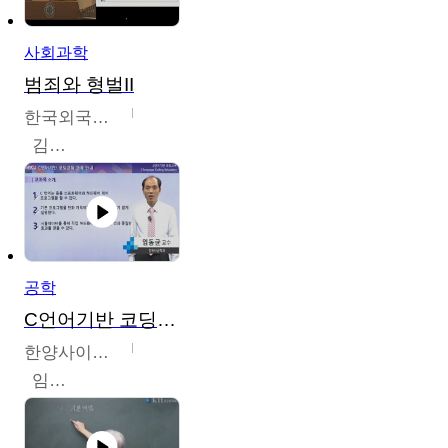
사회과학
범죄와 형벌II
한국외국어대학교
김현수
공학
C언어기반 코딩교육
한양사이버대학교
임동균