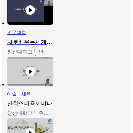
인문과학
차로배우는세계문화
창신대학교
안소영
예술ㆍ체육
산학연미용세미나
창신대학교
우미옥,오윤경,박선이