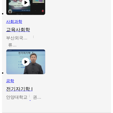
사회과학
교육사회학
부산외국어대학교
류영철
공학
전기자기학 I
안양대학교
권원현