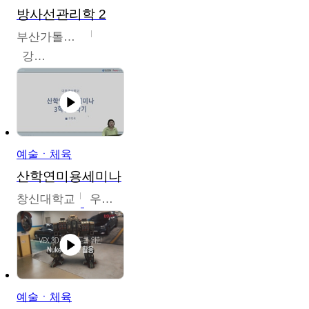
방사선관리학 2
부산가톨릭대학교
강연희
예술ㆍ체육
산학연미용세미나
창신대학교
우미옥,오윤경,박선이
예술ㆍ체육