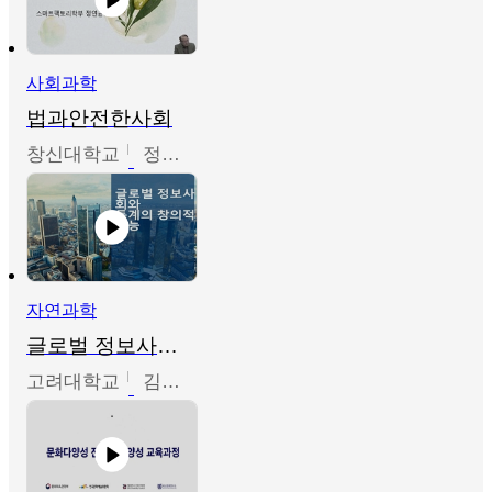
사회과학
법과안전한사회
창신대학교
정연균
자연과학
글로벌 정보사회와 통계의 창의적 기능
고려대학교
김희영