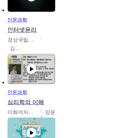
인문과학
인터넷윤리
경상국립대학교
김대군
인문과학
심리학의 이해
이화여자대학교
양윤