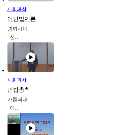
사회과학
이민법제론
경희사이버대학교
신광수
사회과학
민법총칙
가톨릭대학교
이홍민