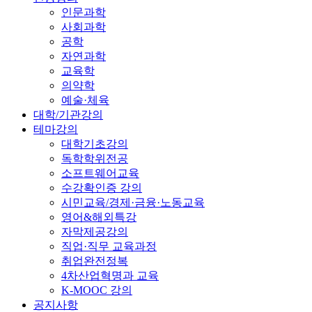
인문과학
사회과학
공학
자연과학
교육학
의약학
예술·체육
대학/기관강의
테마강의
대학기초강의
독학학위전공
소프트웨어교육
수강확인증 강의
시민교육/경제·금융·노동교육
영어&해외특강
자막제공강의
직업·직무 교육과정
취업완전정복
4차산업혁명과 교육
K-MOOC 강의
공지사항