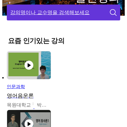
강의명이나 교수명을 검색해보세요
요즘 인기있는 강의
인문과학
영어음운론
목원대학교
박미숙