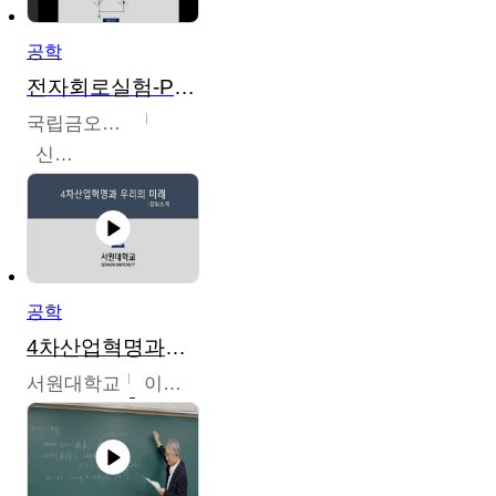
공학
전자회로실험-PSPICE 시뮬레이션
국립금오공과대학교
신경욱
공학
4차산업혁명과우리의미래
서원대학교
이병권