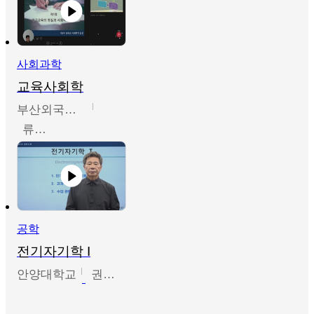
사회과학
교육사회학
부산외국어대학교
류영철
공학
전기자기학 I
안양대학교
권원현