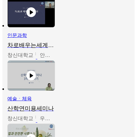
인문과학
차로배우는세계문화
창신대학교
안소영
예술ㆍ체육
산학연미용세미나
창신대학교
우미옥,오윤경,박선이