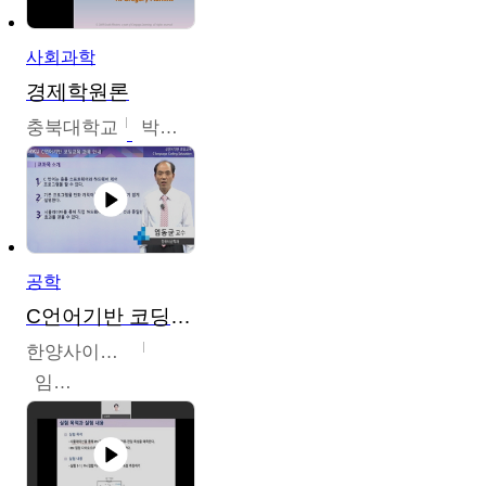
사회과학
경제학원론
충북대학교
박철호
공학
C언어기반 코딩교육
한양사이버대학교
임동균