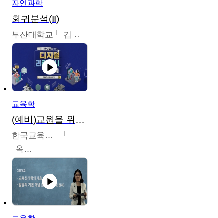
자연과학
회귀분석(II)
부산대학교
김충락
교육학
(예비)교원을 위한 디지털 리터러시 교육
한국교육학술정보원
옥현진