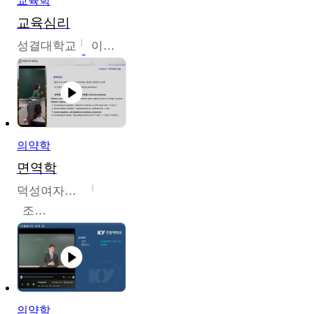
교육학
교육심리
성결대학교
이수경
의약학
면역학
덕성여자대학교
조효선
의약학