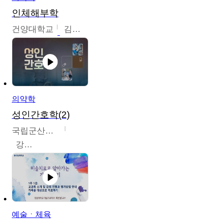
인체해부학
건양대학교
김철태
의약학
성인간호학(2)
국립군산대학교
강경아
예술ㆍ체육