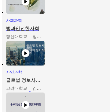
사회과학
법과안전한사회
창신대학교
정연균
자연과학
글로벌 정보사회와 통계의 창의적 기능
고려대학교
김희영