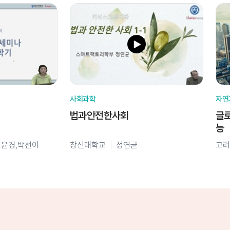
사회과학
자연
법과안전한사회
글로
능
오윤경,박선이
창신대학교
정연균
고려