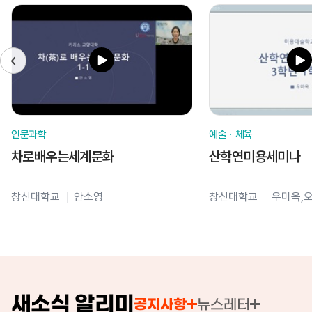
인문과학
예술ㆍ체육
차로배우는세계문화
산학연미용세미나
창신대학교
안소영
창신대학교
우미옥,
새소식 알리미
공지사항
뉴스레터