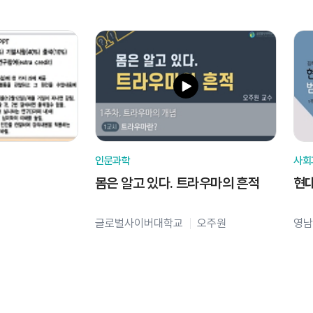
인문과학
사회
몸은 알고 있다. 트라우마의 흔적
현
글로벌사이버대학교
오주원
영남