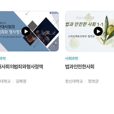
과학
사회과학
대사회의범죄와형사정책
법과안전한사회
대학교
김혜정
창신대학교
정연균