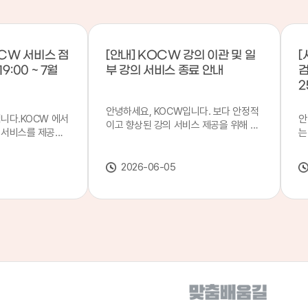
CW 서비스 점
[안내] KOCW 강의 이관 및 일
[
9:00 ~ 7월
부 강의 서비스 종료 안내
검
2
안녕하세요, KOCW입니다. 보다 안정적
입니다.KOCW 에서
안
이고 향상된 강의 서비스 제공을 위해 강
 서비스를 제공하
는
의 이관 작업을 진행하게 되었습니다. 이
서비스 점검을 실시
기
에 따라 일부 강의는2026년 6월 중 서비
업 일시 : 7월 21
합
스가 종료될 예정이오니, 이용에 참고하
2026-06-05
22일(수) 08:00이
2
여 주시기 바랍니다. 강의 이관 일정 안내
스가 점검 시간 동안
이
단계 기간 주요 작업 1단계 6월 1~2주 이
 있으니, 이 점 양
안
관 준비 2단계 6월 3~4주 1차 이관 작업
.저희 KOCW 에
여
3단계 7월 1~2주 2차 이관 작업 완료 및
보다 좋은 서비스
이
시스템 안정화 ※ 이관 작업 진행 상황에
력하겠습니다.감사합
공
따라 일정은 변경될 수 있습니다. 서비스
종료 강의 안내 이관 작업으로 인해 일부
강의는 2026년 6월 15일 서비스 종료되
었습니다. 서비스 종료 강의 목록은 아래
링크에서 확인하실 수 있습니다. → 서비