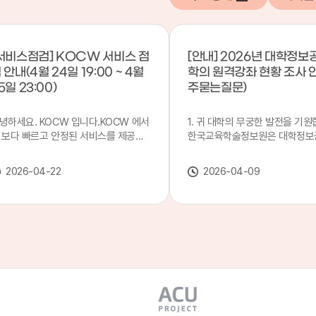
서비스점검] KOCW 서비스 점
[안내] 2026년 대학정보
 안내(4월 24일 19:00 ~ 4월
학의 원격강좌 현황 조사 
5일 23:00)
주묻는질문)
녕하세요. KOCW 입니다.KOCW 에서
1. 귀 대학의 무궁한 발전을 기원
 보다 빠르고 안정된 서비스를 제공하
한국교육학술정보원은 대학정보
 위해 다음과 같이 서비스 점검을 실시
목별 관리기관으로 지정되어 있습
니다.※ 서비스 점검 작업 일시 : 4월
본 조사는 2025. 3. 1~2026. 2.
2026-04-22
2026-04-09
4일(금) 19:00 ~ 4월 25일(토) 23:00
에 운영된 원격강좌(이러닝) 현
로 인해 KOCW 서비스가 점검시간 동
하여, '2026 대학정보공시 대학
 일시중지될 예정이오니, 이 점 양해하
강좌(12-바)'에 데이터를 연계할
 주시기 바랍니다.저희 KOCW 에서는
니다.가. 대학정보공시 대상 대
용자 여러분께 보다 좋은 서비스를 제
4년제 대학, 전문대학, 대학원대
하기 위해 노력하겠습니다.감사합니다.
격강좌(이러닝) 관련 부서(교무처
학습개발센터, 이러닝지원센터 등
송통신대학교 및 사이버대학 제외
인시 캠퍼스인 경우 해당 캠퍼스
있는 기관명을 선택하시면 됩니다.