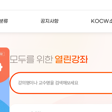
분류
공지사항
KOCW
강의
공지사항
KOCW란
강의
뉴스레터
활용안내
모두를 위한
열린강좌
분야
주요통계현황
발자취
강의
서비스도움말
고객센터
[서비스점검] KOCW 서비스 점
[서비스점검] KOCW 서비스 점