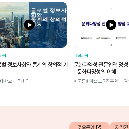
과학
사회과학
벌 정보사회와 통계의 창의적 기
문화다양성 전문인력 양성
- 문화다양성의 이해
대학교
김희영
한국문화예술교육진흥원
권
주요통계
저작권