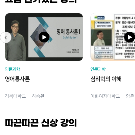
인문과학
인문과학
영어통사론
심리학의 이해
경북대학교
하승완
이화여자대학교
양윤
따끈따끈 신상 강의