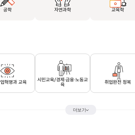
공학
자연과학
교육학
시민교육/경제·금융·노동교
업혁명과 교육
취업완전 정복
육
더보기
어&해외특강
K-MOOC 강의