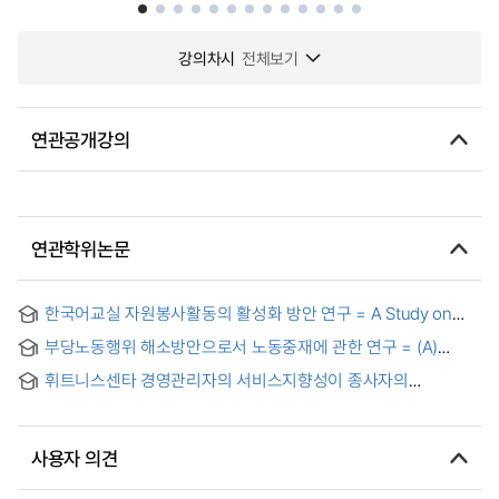
강의차시
전체보기
연관공개강의
연관학위논문
한국어교실 자원봉사활동의 활성화 방안 연구 = A Study on
Activating the Voluntary Korean Teaching for Migrant
부당노동행위 해소방안으로서 노동중재에 관한 연구 = (A)
Workers
Study on the Labor Arbitration as a Measure to Resolve
휘트니스센타 경영관리자의 서비스지향성이 종사자의
Unfair Labor Practice
고객지향성과 경영성과에 미치는 영향 = (The) effect of
customer orientation of employee and organization
management performance in service orientation of fitness
사용자 의견
center manager