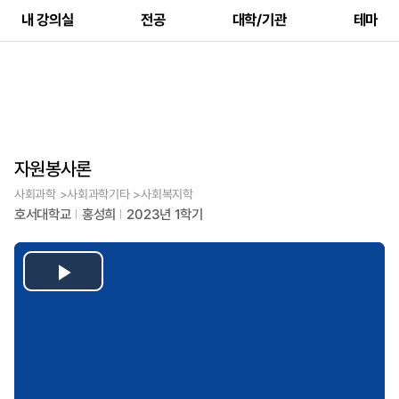
내 강의실
전공
대학/기관
테마
자원봉사론
사회과학 >사회과학기타 >사회복지학
호서대학교
홍성희
2023년 1학기
Play
Video