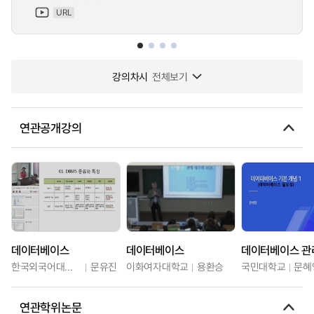
URL
강의차시
전체보기
연관공개강의
데이터베이스
데이터베이스
데이터베이스 관
한국외국어대학교
문유진
이화여자대학교
용환승
국민대학교
문혜
연관학위논문