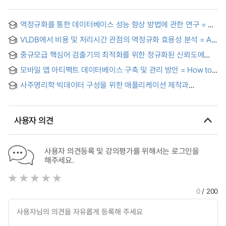
역정규화를 통한 데이터베이스 성능 향상 방법에 관한 연구 = A
Study for enhancement method of database performance
VLDB에서 비용 및 처리시간 관점의 역정규화 효용성 분석 = An
using denormalization : focusing on datawarehouse
analysis of denormalization effectiveness in the cost and
system
중규모급 핵심어 검출기의 최적화를 위한 정규화된 신뢰도에
elapsed time aspect on Very Large DataBases
관한 연구 = A Study on the Normalized Confidence
모바일 앱 아티팩트 데이터베이스 구축 및 관리 방안 = How to
Measure for Optimizing a Medium Vocabulary Keyword
build and management database about Mobile App
Spotting System
사주명리학 빅데이터 구성을 위한 애플리케이션 제작과
Artifact
활용방안 연구 : 사주명식 데이터 수집과 공유 체제를 중심으로
사용자 의견
사용자 의견등록 및 강의평가를 위해서는 로그인을
해주세요.
0
/ 200