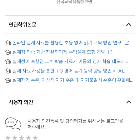
한국교육학술정보원
연관학위논문
온라인 실제 자료를 활용한 초등 영어 읽기 교육 방안 연구
실제적 학습 기반 자유학기제 수업설계 모형 개발
실제성이 포함된 교수·학습 자료가 아동의 영어 학습 태도에
미치는 영향
실제 자료 사용을 통한 고3 영어 듣기 능력 향상 방안 = (A)
study on the efficiency of using authentic materials for
실제자기 수준, 이상적 자기 수준 및 자기불일치 수준이 우울에
listening classes in high school
미치는 영향 = (The) effects of actual self, ideal self and
self-discrepancy on depression
사용자 의견
사용자 의견등록 및 강의평가를 위해서는 로그인을
해주세요.