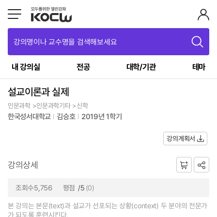
강의명이나 교수명을 검색해보세요
내 강의실
전공
대학/기관
테마
설교이론과 실제
인문과학 >인문과학기타 >신학
한국성서대학교
김승호
2019년 1학기
강의계획서
강의상세
조회수5,756
평점
/5
(0)
본 강의는 본문(text)과 설교가 선포되는 상황(context) 두 분야의 전문가
가 되도록 훈련시킨다.