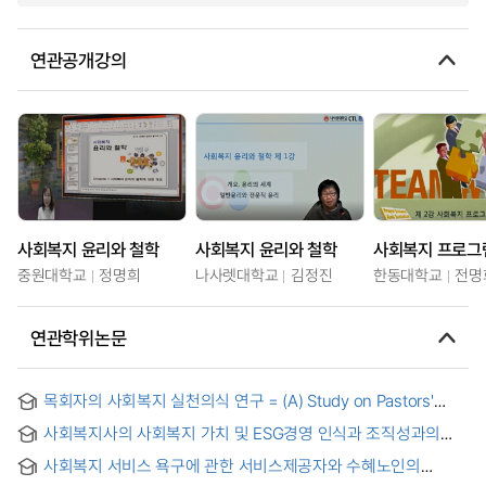
연관공개강의
사회복지 윤리와 철학
사회복지 윤리와 철학
중원대학교
정명희
나사렛대학교
김정진
한동대학교
전명
연관학위논문
목회자의 사회복지 실천의식 연구 = (A) Study on Pastors'
Attitudes towards Practicing Social Work
사회복지사의 사회복지 가치 및 ESG경영 인식과 조직성과의
관계에서 잡 크래프팅과 변혁적 리더십의 조절효과 연구
사회복지 서비스 욕구에 관한 서비스제공자와 수혜노인의
인지비교연구