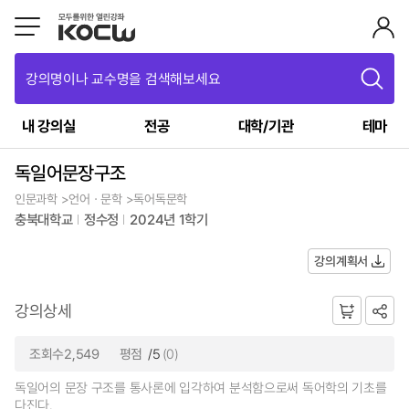
강의명이나 교수명을 검색해보세요
내 강의실
전공
대학/기관
테마
독일어문장구조
인문과학 >언어ㆍ문학 >독어독문학
충북대학교
정수정
2024년 1학기
강의계획서
강의상세
조회수2,549
평점
/5
(0)
독일어의 문장 구조를 통사론에 입각하여 분석함으로써 독어학의 기초를
다진다.