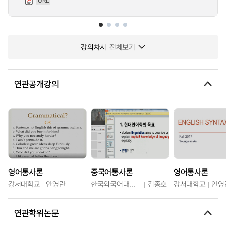
URL
강의차시
전체보기
연관공개강의
영어통사론
중국어통사론
영어통사론
강서대학교
안영란
한국외국어대학교
김종호
강서대학교
안영
연관학위논문