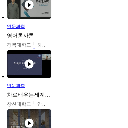
인문과학
영어통사론
경북대학교
하승완
인문과학
차로배우는세계문화
창신대학교
안소영