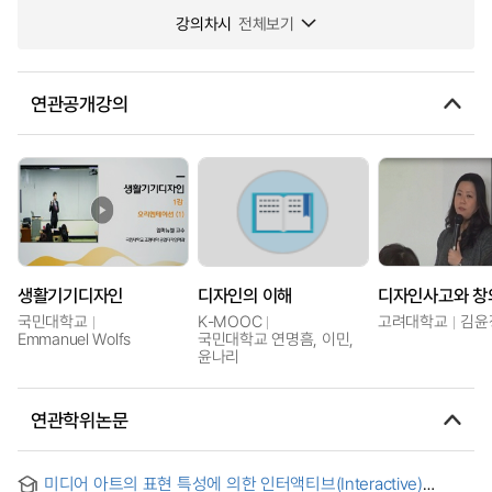
강의차시
전체보기
연관공개강의
생활기기디자인
디자인의 이해
국민대학교
K-MOOC
고려대학교
김윤
Emmanuel Wolfs
국민대학교 연명흠, 이민,
윤나리
연관학위논문
미디어 아트의 표현 특성에 의한 인터액티브(Interactive)