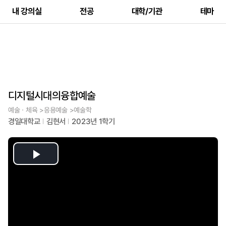
내 강의실
전공
대학/기관
테마
디지털시대의융합예술
예술ㆍ체육 >응용예술 >예술학
경일대학교
김현서
2023년 1학기
Play
Video