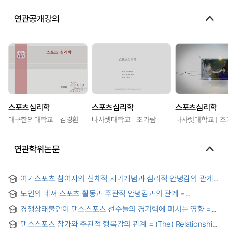
연관공개강의
스포츠심리학
스포츠심리학
스포츠심리학
대구한의대학교
김경환
나사렛대학교
조가람
나사렛대학교
조
연관학위논문
여가스포츠 참여자의 신체적 자기개념과 심리적 안녕감의 관계
= (The)relationship between physical self-description and
노인의 레져 스포츠 활동과 주관적 안녕감과의 관계 =
psychological well-being in leisure sport participant
(The)relationship between leisure sports activity and the
경쟁상태불안이 댄스스포츠 선수들의 경기력에 미치는 영향 =
subjective well-being of the old
(The) effect of competitive state anxiety on dance sport
댄스스포츠 참가와 주관적 행복감의 관계 = (The) Relationship
players' performance