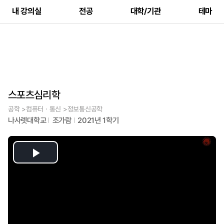
내 강의실
전공
대학/기관
테마
스포츠심리학
공학 >컴퓨터ㆍ통신 >정보통신공학
나사렛대학교
조가람
2021년 1학기
Play
Video