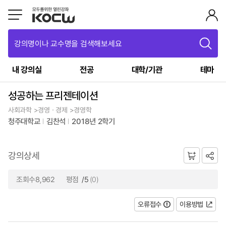
강의명이나 교수명을 검색해보세요
내 강의실
전공
대학/기관
테마
성공하는 프리젠테이션
사회과학 >경영ㆍ경제 >경영학
청주대학교
김찬석
2018년 2학기
강의상세
조회수8,962
평점
/5
(0)
오류접수
이용방법