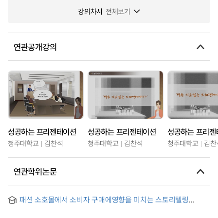
강의차시
전체보기
연관공개강의
성공하는 프리젠테이션
성공하는 프리젠테이션
성공하는 프리젠
청주대학교
김찬석
청주대학교
김찬석
청주대학교
김찬
연관학위논문
패션 소호몰에서 소비자 구매에영향을 미치는 스토리텔링
유형에 관한 연구 : 패션 소호몰 중 상위 50위 이내의 쇼핑몰을
대상으로