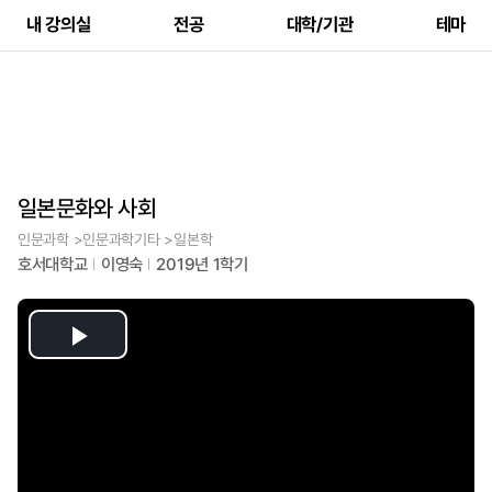
내 강의실
전공
대학/기관
테마
일본문화와 사회
인문과학 >인문과학기타 >일본학
호서대학교
이영숙
2019년 1학기
Play
Video