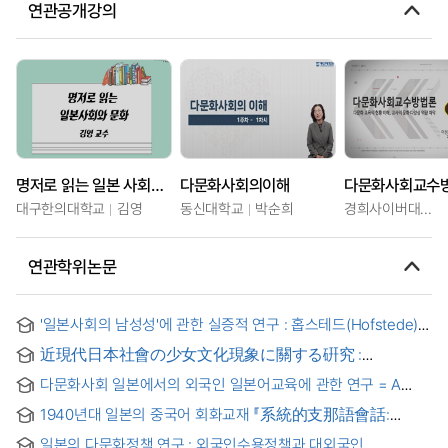
연관공개강의
명저로 읽는 일본 사회와 문화
다문화사회의이해
다문화사회교수
대구한의대학교
김영
동신대학교
박순희
경희사이버대학교
연관학위논문
'일본사회의 남성성'에 관한 실증적 연구 : 홉스테드(Hofstede)의
국가문화이론에 준거하여 = (An) empirical research about
近現代日本社會の少女文化現象に關する硏究 :
'Japanese masculinity' : on the basis of Hofstede's national
寶塚歌劇を中心として = 近現代日本社會의
culture theory
다문화사회 일본에서의 외국인 일본어교육에 관한 연구 = A
小女文化現象에 關한 硏究 : 다카라즈카 歌劇을 중심으로
Study on the Japanese Language Education for the
1940년대 일본의 중국어 회화교재 『系統的支那語會話:
Foreigners in the Multi-cultural society in Japan
誰にもわかる發音語法詳說』에 나타난 중국어교육 및
일본의 다문화정책 연구 : 외국인수용정책과 대외국인