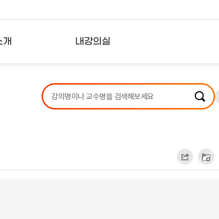
소개
내강의실
?
강의리스트
수강확인증강의
사용자의견
내강의클립