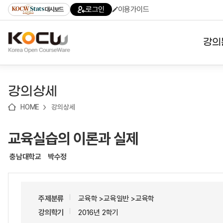
로
로
로
바
로그인
이용가이드
대시보드
가
가
가
로
기
기
기
가
(skip
기
to
강의
content)
대학
강의상세
기관
HOME
강의상세
전공
교육실습의 이론과 실제
테마
충남대학교
박수정
주제분류
교육학 >교육일반 >교육학
강의학기
2016년 2학기