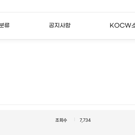
분류
공지사항
KOCW
강의
공지사항
KOCW란
강의
뉴스레터
활용안내
분야
주요통계현황
발자취
강의
서비스도움말
고객센터
조회수
7,734