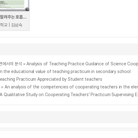
언니가 알려주는 호흡유지 간호법
학교 | 김삼숙
nalysis of Teaching Practice Guidance of Science Cooperatin
 educational value of teaching practicum in secondary school
ing Practicum Appreciated by Student teachers
s of the competencies of cooperating teachers in the elementar
ve Study on Cooperating Teachers’ Practicum Supervising Expe