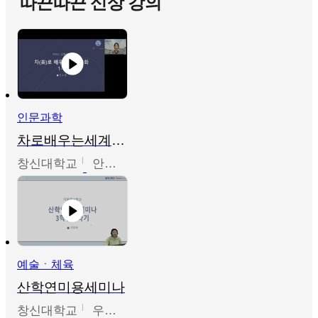
따끈따끈 신상 강의
인문과학
차로배우는세계문화
창신대학교
안소영
예술ㆍ체육
산학연미용세미나
창신대학교
우미옥,오윤경,박선이