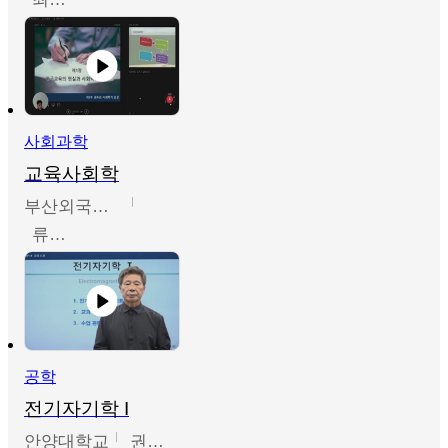
사회과학
교육사회학
부산외국어대학교
류영철
공학
전기자기학 I
안양대학교
권원현