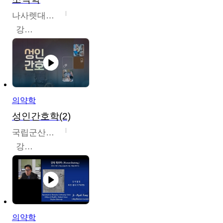
나사렛대학교
강지언
의약학
성인간호학(2)
국립군산대학교
강경아
의약학