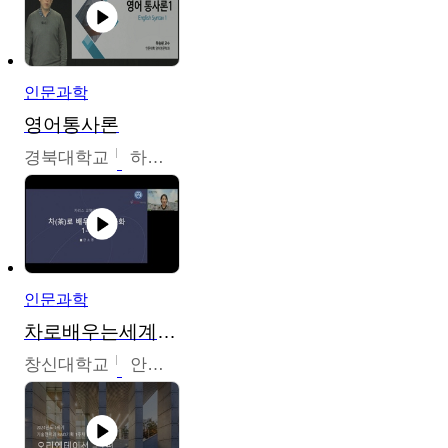
인문과학
영어통사론
경북대학교
하승완
인문과학
차로배우는세계문화
창신대학교
안소영