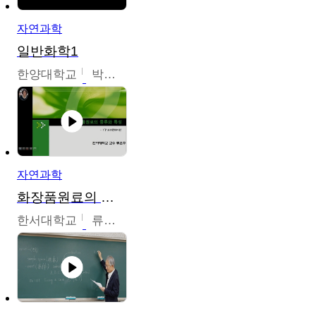
자연과학
일반화학1
한양대학교
박경호
자연과학
화장품원료의 종류와 특성
한서대학교
류은주