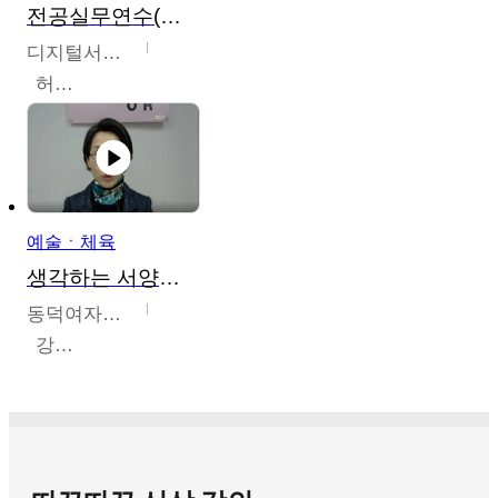
전공실무연수(헤어,메이크업,피부,네일)
디지털서울문화예술대학교
허정록
예술ㆍ체육
생각하는 서양미술의 이해
동덕여자대학교
강수미