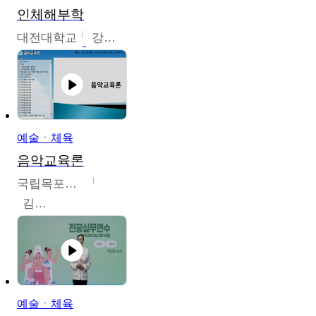
인체해부학
대전대학교
강지혁
예술ㆍ체육
음악교육론
국립목포대학교
김신영
예술ㆍ체육