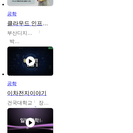
공학
클라우드 인프라 구축 및 활용
부산디지털대학교
박수현
공학
이차전지이야기
건국대학교
장호현