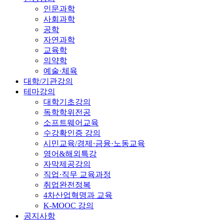
인문과학
사회과학
공학
자연과학
교육학
의약학
예술·체육
대학/기관강의
테마강의
대학기초강의
독학학위전공
소프트웨어교육
수강확인증 강의
시민교육/경제·금융·노동교육
영어&해외특강
자막제공강의
직업·직무 교육과정
취업완전정복
4차산업혁명과 교육
K-MOOC 강의
공지사항