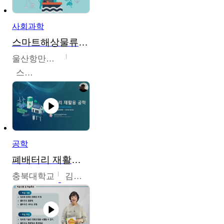
사회과학
스마트해상물류관리사 교육과정2
울산항만공사
스마트해상물류관리사 교육위원회
공학
폐배터리 재활용 공학
충북대학교
김영재,최진섭,한성수,한요셉,윤문수,박유세,강동우,박민준,이동주,조채용