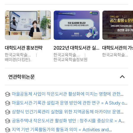
대학도서관 홍보전략
2022년 대학도서관 실무자 세미나
한국교육학술정보원
한국교육학술정보원
한국교육학술정보원
배미경(더킹핀).
한국교육학술정보원
연관학위논문
마을공동체 사업이 작은도서관 활성화에 미치는 영향에 관한
연구 : 경기도를 중심으로
마을도서관·기록관 설립과 운영 방안에 관한 연구 = A Study on
the Establishment and Operation of Community
상향식 민간기록관리 실현을 위한 지역공동체 아카이브 운영
Library·Archives
모델 연구 - 창원시 작은도서관을 중심으로 - = A Study on a
공동주택내 작은도서관 활성화 방안 : 청주시를 중심으로 = A
Community Archive Operation Model for Bottom-Up
Study on the strategies of developing small libraries at
Private Record Management - Focusing on Small Libraries
지역 기반 기록활동가의 활동과 의미 = Activities and
apartment complexes
at Changwon City -