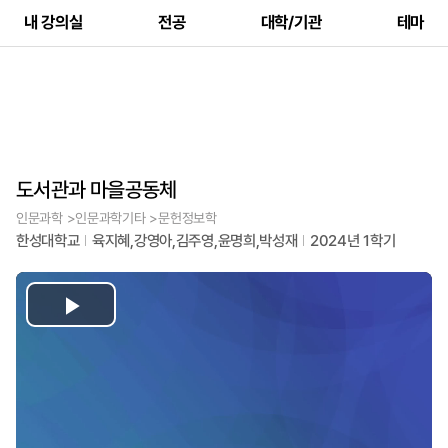
내 강의실
전공
대학/기관
테마
도서관과 마을공동체
인문과학 >인문과학기타 >문헌정보학
한성대학교
육지혜,강영아,김주영,윤명희,박성재
2024년 1학기
Play
Video