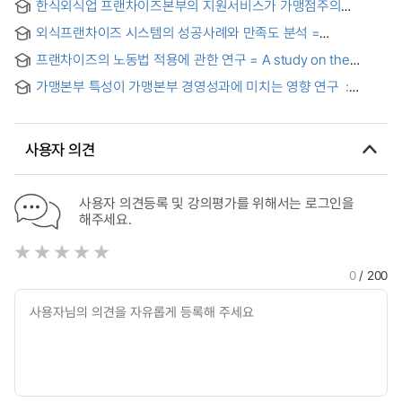
한식외식업 프랜차이즈본부의 지원서비스가 가맹점주의
up franchise
만족도와 경영성과에 미치는 영향에 관한 연구
외식프랜차이즈 시스템의 성공사례와 만족도 분석 =
Satisfaction analysis and Success Case of Food service
프랜차이즈의 노동법 적용에 관한 연구 = A study on the
Franchise System
application of labor law in franchise
가맹본부 특성이 가맹본부 경영성과에 미치는 영향 연구 :
외식프랜차이즈 중심으로 =
A study on the relationship between the characteristics of 
사용자 의견
사용자 의견등록 및 강의평가를 위해서는 로그인을
해주세요.
0
/ 200