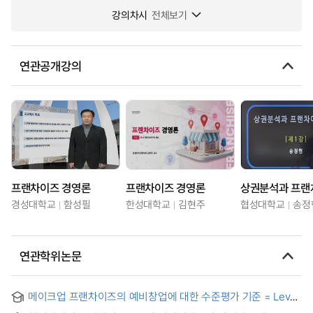
강의차시
전체보기
연관공개강의
프랜차이즈 경영론
프랜차이즈 경영론
경성대학교
함성필
한성대학교
김현주
협성대학교
송정
연관학위논문
메이크업 프랜차이즈의 예비창업에 대한 수준평가 기준 = Level
evaluation standard about preliminary business of make-