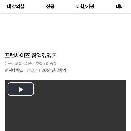
내 강의실
전공
대학/기관
테마
프랜차이즈 창업경영론
예술ㆍ체육 >미술ㆍ조형 >미술학
한서대학교
안성만
2021년 2학기
Play
Video