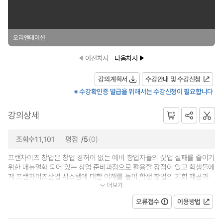
오리엔테이션
이전차시
다음차시
강의계획서
수강안내 및 수강신청
※ 수강확인증 발급을 위해서는 수강신청이 필요합니다
강의상세
조회수11,101
평점
/5
(0)
프랜차이즈 창업은 창업 경허이 없는 예비 창업자들의 잧업 실패를 줄이기
위한 매뉴얼화 되어 있는 창업 준비과정으로 활용할 장점이 있고 학생들에
게 프랜차이즈산업 시스템에 대한 이해를 높여 학생 창업의 기회 제공과
더보기
가맹본부의 사회적 책임감을 느...
오류접수
이용방법