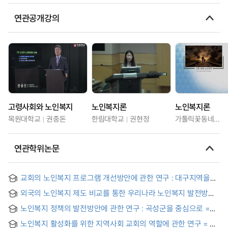
연관공개강의
고령사회와 노인복지
노인복지론
노인복지론
목원대학교
권중돈
한림대학교
권현정
가톨릭꽃동네대학교
연관학위논문
교회의 노인복지 프로그램 개선방안에 관한 연구 : 대구지역을
중심으로
외국의 노인복지 제도 비교를 통한 우리나라 노인복지 발전방안
연구 = A Study on the Korean Welfare Policy for the Aged
노인복지 정책의 발전방안에 관한 연구 : 곡성군을 중심으로 =
People
(A) Study on Measures for Improving the Welfare Policy of
노인복지 활성화를 위한 지역사회 교회의 역할에 관한 연구 = A
the Aged : Focus on Gokseonggun