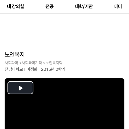
내 강의실
전공
대학/기관
테마
노인복지
사회과학 >사회과학기타 >노인복지학
전남대학교
이정화
2015년 2학기
Play
Video