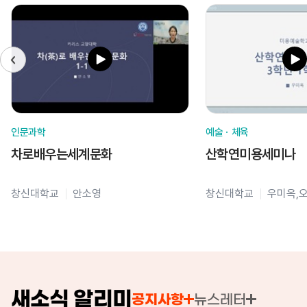
인문과학
예술ㆍ체육
차로배우는세계문화
산학연미용세미나
창신대학교
안소영
창신대학교
우미옥,
새소식 알리미
공지사항
뉴스레터