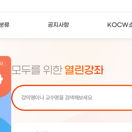
분류
공지사항
KOCW
강의
공지사항
KOCW란
강의
뉴스레터
활용안내
모두를 위한
열린강좌
분야
주요통계현황
발자취
강의
서비스도움말
고객센터
[서비스점검] KOCW 서비스 점
[서비스점검] KOCW 서비스 점