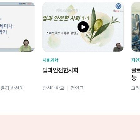
사회과학
자연
법과안전한사회
글로
능
오윤경,박선이
창신대학교
정연균
고려