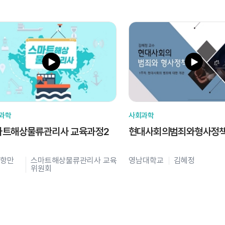
과학
사회과학
마트해상물류관리사 교육과정2
현대사회의범죄와형사정
항만
스마트해상물류관리사 교육
영남대학교
김혜정
위원회