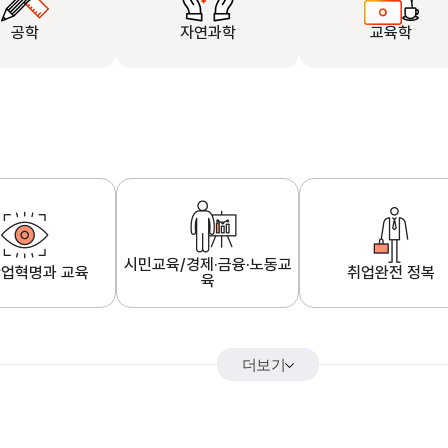
공학
자연과학
교육학
시민교육/경제·금융·노동교
업혁명과 교육
취업완전 정복
육
더보기
어&해외특강
K-MOOC 강의