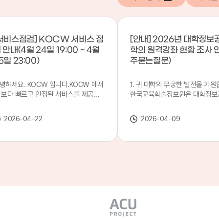
서비스점검] KOCW 서비스 점
[안내] 2026년 대학정보
 안내(4월 24일 19:00 ~ 4월
학의 원격강좌 현황 조사 
5일 23:00)
주묻는질문)
녕하세요. KOCW 입니다.KOCW 에서
1. 귀 대학의 무궁한 발전을 기원
 보다 빠르고 안정된 서비스를 제공하
한국교육학술정보원은 대학정보
 위해 다음과 같이 서비스 점검을 실시
목별 관리기관으로 지정되어 있습
니다.※ 서비스 점검 작업 일시 : 4월
본 조사는 2025. 3. 1~2026. 2.
2026-04-22
2026-04-09
4일(금) 19:00 ~ 4월 25일(토) 23:00
에 운영된 원격강좌(이러닝) 현
로 인해 KOCW 서비스가 점검시간 동
하여, '2026 대학정보공시 대학
 일시중지될 예정이오니, 이 점 양해하
강좌(12-바)'에 데이터를 연계할
 주시기 바랍니다.저희 KOCW 에서는
니다.가. 대학정보공시 대상 대
용자 여러분께 보다 좋은 서비스를 제
4년제 대학, 전문대학, 대학원대
하기 위해 노력하겠습니다.감사합니다.
격강좌(이러닝) 관련 부서(교무처
학습개발센터, 이러닝지원센터 등
송통신대학교 및 사이버대학 제외
인시 캠퍼스인 경우 해당 캠퍼스
있는 기관명을 선택하시면 됩니다.