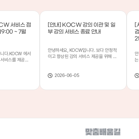
CW 서비스 점
[안내] KOCW 강의 이관 및 일
[
9:00 ~ 7월
부 강의 서비스 종료 안내
검
2
안녕하세요, KOCW입니다. 보다 안정적
입니다.KOCW 에서
안
이고 향상된 강의 서비스 제공을 위해 강
 서비스를 제공하
는
의 이관 작업을 진행하게 되었습니다. 이
서비스 점검을 실시
기
에 따라 일부 강의는2026년 6월 중 서비
업 일시 : 7월 21
합
스가 종료될 예정이오니, 이용에 참고하
2026-06-05
22일(수) 08:00이
2
여 주시기 바랍니다. 강의 이관 일정 안내
스가 점검 시간 동안
이
단계 기간 주요 작업 1단계 6월 1~2주 이
 있으니, 이 점 양
안
관 준비 2단계 6월 3~4주 1차 이관 작업
.저희 KOCW 에
여
3단계 7월 1~2주 2차 이관 작업 완료 및
보다 좋은 서비스
이
시스템 안정화 ※ 이관 작업 진행 상황에
력하겠습니다.감사합
공
따라 일정은 변경될 수 있습니다. 서비스
종료 강의 안내 이관 작업으로 인해 일부
강의는 2026년 6월 15일 서비스 종료되
었습니다. 서비스 종료 강의 목록은 아래
링크에서 확인하실 수 있습니다. → 서비