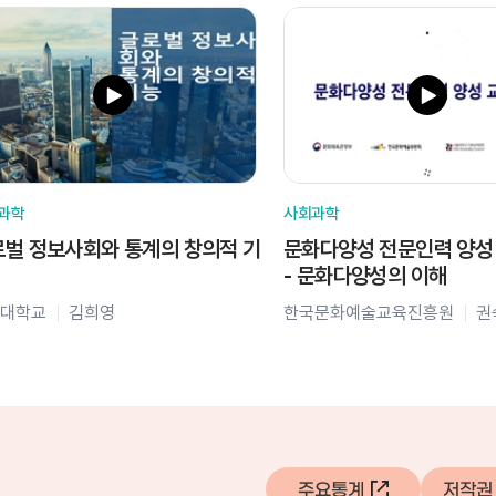
과학
사회과학
벌 정보사회와 통계의 창의적 기
문화다양성 전문인력 양성
- 문화다양성의 이해
대학교
김희영
한국문화예술교육진흥원
권
주요통계
저작권