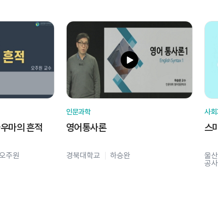
인문과학
사회
라우마의 흔적
영어통사론
스
오주원
경북대학교
하승완
울산
공사