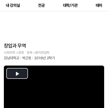
내 강의실
전공
대학/기관
테마
창업과 무역
사회과학 >경영ㆍ경제 >벤처창업학
강남대학교
박근호
2019년 2학기
Play
Video