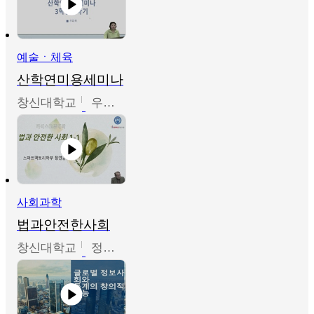
예술ㆍ체육
산학연미용세미나
창신대학교
우미옥,오윤경,박선이
사회과학
법과안전한사회
창신대학교
정연균