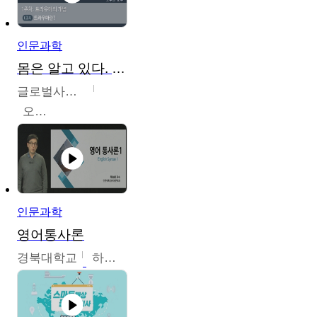
인문과학
몸은 알고 있다. 트라우마의 흔적
글로벌사이버대학교
오주원
인문과학
영어통사론
경북대학교
하승완