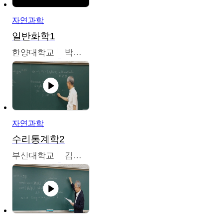
자연과학
일반화학1
한양대학교
박경호
자연과학
수리통계학2
부산대학교
김충락