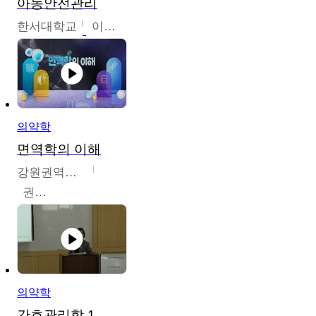
아동안전관리
한서대학교
이태연
의약학
면역학의 이해
강원권역센터
권보인
의약학
간호관리학 1