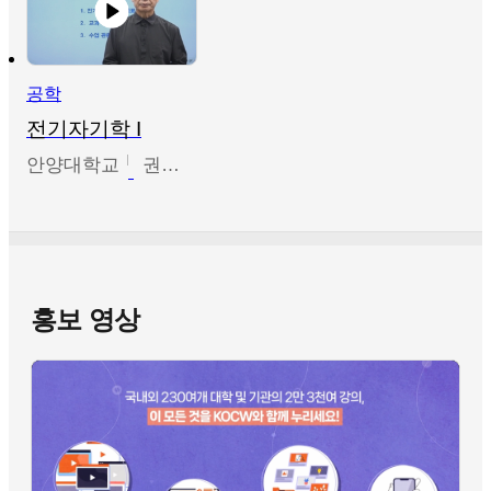
공학
전기자기학 I
안양대학교
권원현
홍보 영상