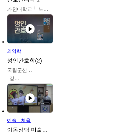
가천대학교
노원정
의약학
성인간호학(2)
국립군산대학교
강경아
예술ㆍ체육
아동상담 미술치료