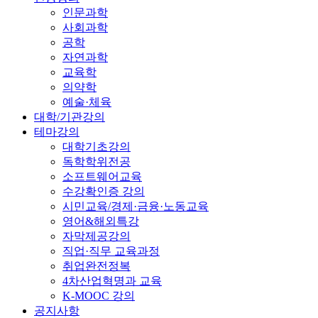
인문과학
사회과학
공학
자연과학
교육학
의약학
예술·체육
대학/기관강의
테마강의
대학기초강의
독학학위전공
소프트웨어교육
수강확인증 강의
시민교육/경제·금융·노동교육
영어&해외특강
자막제공강의
직업·직무 교육과정
취업완전정복
4차산업혁명과 교육
K-MOOC 강의
공지사항