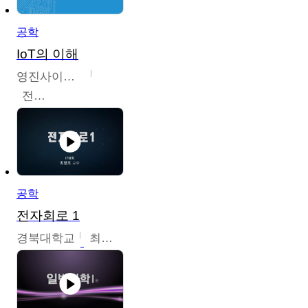
공학
IoT의 이해
영진사이버대학교
전병현
공학
전자회로 1
경북대학교
최병조