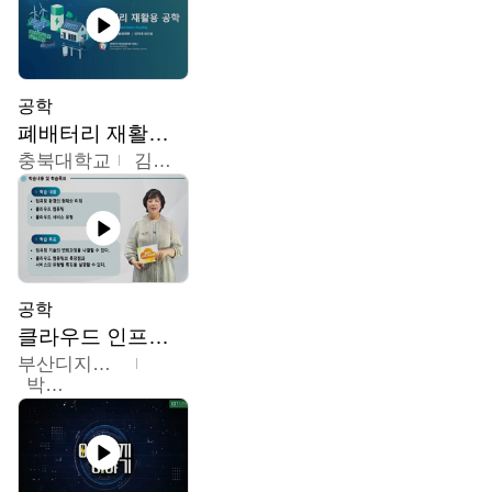
공학
폐배터리 재활용 공학
충북대학교
김영재,최진섭,한성수,한요셉,윤문수,박유세,강동우,박민준,이동주,조채용
공학
클라우드 인프라 구축 및 활용
부산디지털대학교
박수현