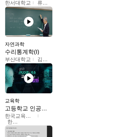
한서대학교
류은주
자연과학
수리통계학(I)
부산대학교
김충락
교육학
고등학교 인공지능 기초 교수ㆍ학습 역량 강화
한국교육학술정보원
한국교육학술정보원