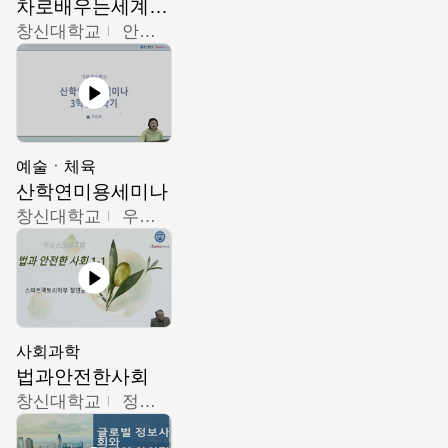
차로배우는세계문화
창신대학교
안소영
예술ㆍ체육
산학연미용세미나
창신대학교
우미옥,오윤경,박선이
사회과학
법과안전한사회
창신대학교
정연균