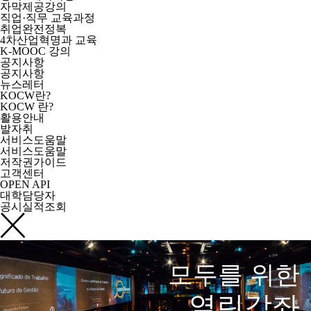
자막제공강의
직업·직무 교육과정
취업완전정복
4차산업혁명과 교육
K-MOOC 강의
공지사항
공지사항
뉴스레터
KOCW란?
KOCW 란?
활용안내
발자취
서비스도움말
서비스도움말
저작권가이드
고객센터
OPEN API
대학담당자
공시실적조회
모두를 위한
열린강좌