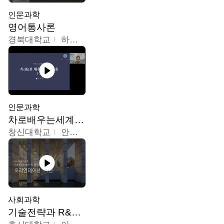
인문과학
영어통사론
경북대학교
하승완
인문과학
차로배우는세계문화
창신대학교
안소영
사회과학
기술전략과 R&D기획