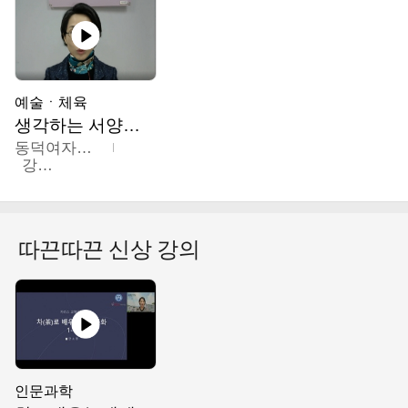
예술ㆍ체육
생각하는 서양미술의 이해
동덕여자대학교
강수미
따끈따끈 신상 강의
인문과학