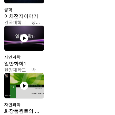
공학
이차전지이야기
건국대학교
장호현
자연과학
일반화학1
한양대학교
박경호
자연과학
화장품원료의 종류와 특성