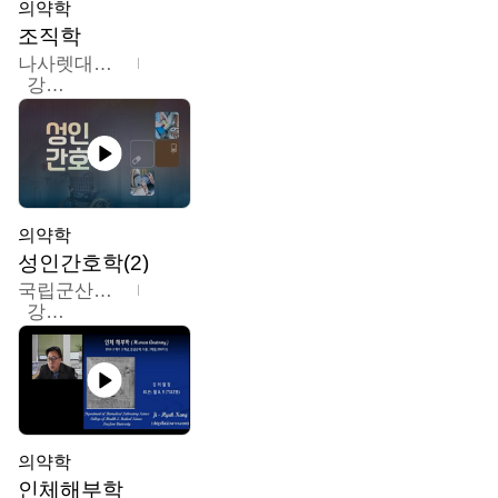
의약학
조직학
나사렛대학교
강지언
의약학
성인간호학(2)
국립군산대학교
강경아
의약학
인체해부학