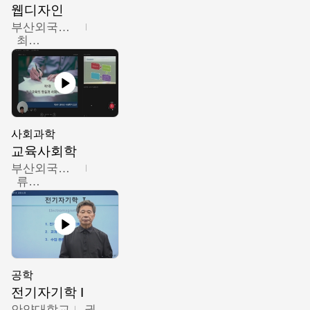
웹디자인
부산외국어대학교
최진오
사회과학
교육사회학
부산외국어대학교
류영철
공학
전기자기학 I
안양대학교
권원현