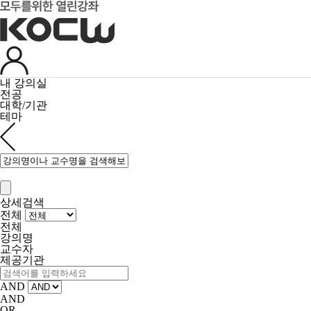
내 강의실
전공
대학/기관
테마
상세검색
전체
전체
강의명
교수자
제공기관
AND
AND
OR