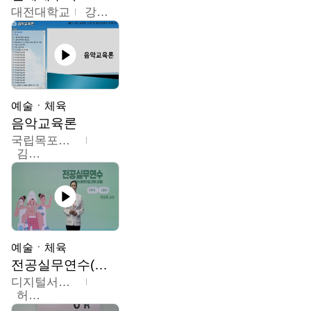
대전대학교
강지혁
예술ㆍ체육
음악교육론
국립목포대학교
김신영
예술ㆍ체육
전공실무연수(헤어,메이크업,피부,네일)
디지털서울문화예술대학교
허정록