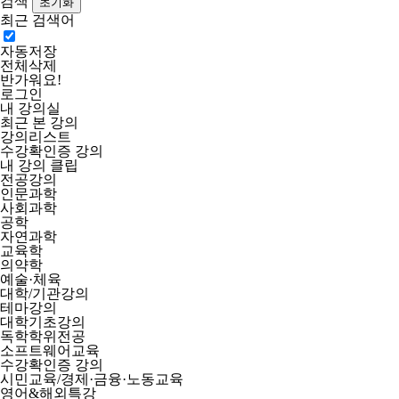
검색
최근 검색어
자동저장
전체삭제
반가워요!
로그인
내 강의실
최근 본 강의
강의리스트
수강확인증 강의
내 강의 클립
전공강의
인문과학
사회과학
공학
자연과학
교육학
의약학
예술·체육
대학/기관강의
테마강의
대학기초강의
독학학위전공
소프트웨어교육
수강확인증 강의
시민교육/경제·금융·노동교육
영어&해외특강