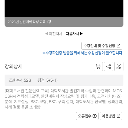
2023년 발전계획 작성 교육 1강
이전차시
다음차시
수강안내 및 수강신청
※ 수강확인증 발급을 위해서는 수강신청이 필요합니다
강의상세
조회수4,523
평점
5/5
(1)
[대학도서관 전문인력 교육] 대학도서관 발전계획 수립과 관련하여 MOS
CSRM 전략성과모델, 발전계획서 작성요령 및 평가대응, 고객가치(니즈)
분석, 지표설정, BSC 모형, BSC 구축 절차, 대학도서관 전략맵, 성과관리,
사례 검토 등을 소개함
오류접수
이용방법