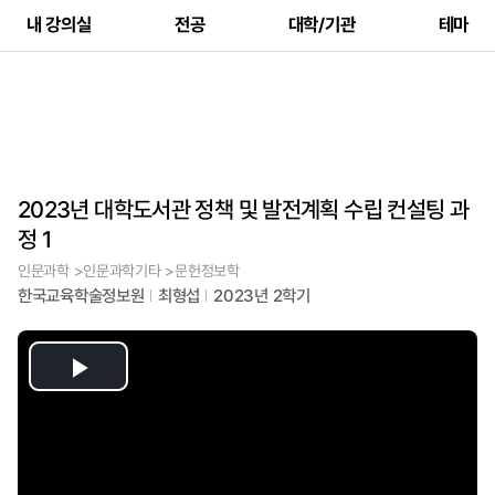
내 강의실
전공
대학/기관
테마
2023년 대학도서관 정책 및 발전계획 수립 컨설팅 과
정 1
인문과학 >인문과학기타 >문헌정보학
한국교육학술정보원
최형섭
2023년 2학기
Play
Video