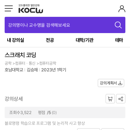
강의명이나 교수명을 검색해보세요
내 강의실
전공
대학/기관
테마
스크래치 코딩
공학 >컴퓨터ㆍ통신 >컴퓨터공학
호남대학교
김승재
2023년 1학기
강의계획서
강의상세
조회수3,522
평점
/5
(0)
블로명령 학습으로 프로그램 및 논리적 사고 향상