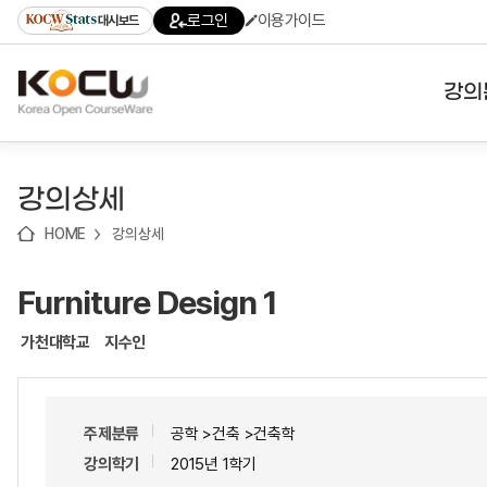
로
로
로
바
로그인
이용가이드
대시보드
가
가
가
로
기
기
기
가
(skip
기
to
강의
content)
대학
강의상세
기관
HOME
강의상세
전공
Furniture Design 1
테마
가천대학교
지수인
주제분류
공학 >건축 >건축학
강의학기
2015년 1학기