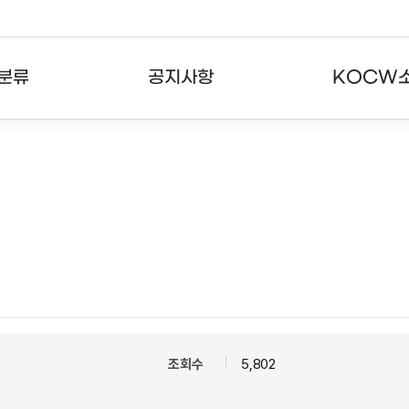
분류
공지사항
KOCW
강의
공지사항
KOCW란
강의
뉴스레터
활용안내
분야
주요통계현황
발자취
강의
서비스도움말
고객센터
조회수
5,802