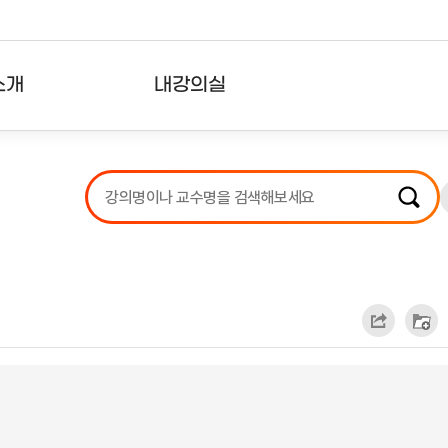
소개
내강의실
?
강의리스트
수강확인증강의
사용자의견
내강의클립