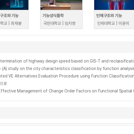
 구조와 기능
기능성식품학
인체구조와 기능
학교 | 최재봉
국민대학교 | 임지영
인제대학교 | 이윤미
of highway design speed based on GIS-T and reclassification
 the city characteristics classification by function analysis : 
Alternatives Evaluation Procedure using Function Classificatio
심으로
anagement of Change Order Factors on Functional Spatial Clas