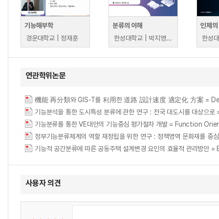
기능해부학
분류의 이해
인체의
경운대학교 | 정재훈
한성대학교 | 박지영, 최인경, 이혜원
한성대
연관학위논문
機能 再分類와 GIS-T를 利用한 道路 設計速度 適定化 方案 = Determination 
기능분석을 통한 도시특성 분류에 관한 연구 : 전국 대도시를 대상으로 = (A) study on
기능분류를 통한 VE대안의 기능중심 평가절차 개발 = Function Oriented VE 
정부기능분류체계의 역할 재정립을 위한 연구 : 정책영역 문화재를 중
기능적 공간분류에 따른 공동주택 설계변경 요인의 효율적 관리방안 = Effective M
사용자 의견