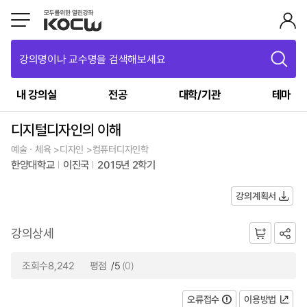
강의명이나 교수명을 검색해보세요
내 강의실
전공
대학/기관
테마
디지털디자인의 이해
예술ㆍ체육 >디자인 >컴퓨터디자인학
한양대학교
이진국
2015년 2학기
강의계획서
강의상세
조회수8,242
평점
/5
(0)
오류접수
이용방법