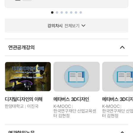
강의차시
전체보기
연관공개강의
디지털디자인의 이해
메타버스 3D디자인
메타버스 3D디
한양대학교
이진국
K-MOOC
K-MOOC
한국연구재단 산업교육센
한국연구재단 산
터 김현정
터 김현정
연관학위논문