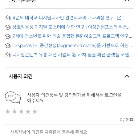
4년제 대학교 디지털디자인 관련학과의 교과과정 연구
상호작용성 디지털 포스터에 대한 연구 : 여성인권포스터 작품
제작을 중심으로
Z세대 청소년을 위한 기술 융합형 문화예술교육 프로그램 연구 :
메타버스 AR놀이터 사례중심으로 = Case Study of
U-space에서 증강현실(augmented reality)을 기반으로 하는
Technology convergence Culture and Arts Education
3D 디자인 시뮬레이션 연구 : ARToolKit 활용을 중심으로 =
Program for Z Generation
디지털콘텐츠 유통 패션 기업의 新 가치 창출 패션 플랫폼 모델
(A)study on 3D design simulation based augmented reality
제안
in U-space : focused on the ARToolKit application
사용자 의견
사용자 의견등록 및 강의평가를 위해서는 로그인을
해주세요.
0
/ 200