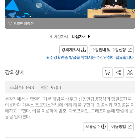
1.1 오리엔테이션
이전차시
다음차시
강의계획서
수강안내 및 수강신청
※ 수강확인증 발급을 위해서는 수강신청이 필요합니다
강의상세
조회수5,993
평점
/5
(0)
본강좌에서는 행렬의 기본 개념을 배우고 선형연립방정식의 행렬표현을
이용하여 가우스 조르단소거법에 의해 해를 구한다. 행렬식과 역행렬을 이
해하고 구한다. 이를 이용하여 암호, 마코프체인, 그래프이론에 행렬의 응
용을 알아본다.
오류접수
이용방법