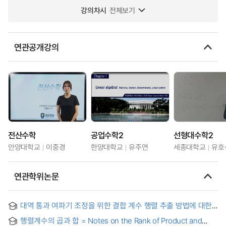
강의차시
전체보기
연관공개강의
전산수학
공업수학2
선형대수학2
안양대학교
이중경
한양대학교
유주연
세종대학교
유호
연관학위논문
대역 통과 여파기 조정을 위한 결합 계수 행렬 추출 방법에 대한
연구 = A Study on Extraction Method of Coupling Matrix for
행렬계수의 곱과 합 = Notes on the Rank of Product and
Band pass Filter Tuning