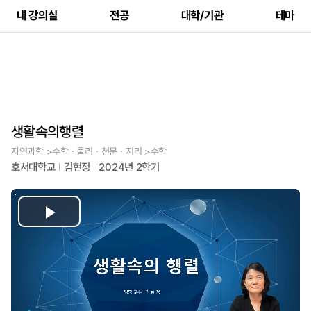
내 강의실
전공
대학/기관
테마
생활속의행렬
자연과학 >수학ㆍ물리ㆍ천문ㆍ지리 >수학
호서대학교
김현정
2024년 2학기
Play
Video