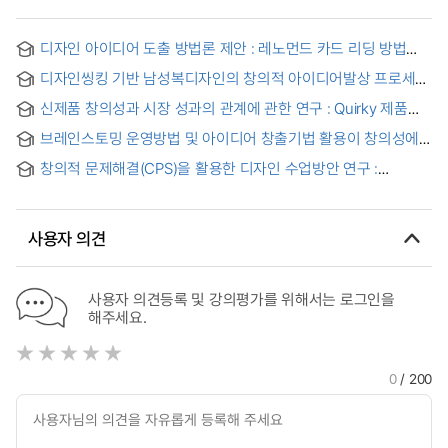
디자인 아이디어 도출 방법론 제안 : 레노먼드 카드 리딩 방법
중심으로 = Suggesting a useful Design Ideation Method:
디자인씽킹 기반 남성복디자인의 창의적 아이디어발상 프로세스
By utilizing Lenormand card reading method
연구 = A study on creative ideation process of menswear
신제품 창의성과 시장 성과의 관계에 관한 연구 : Quirky 제품을
design based on design thinking
중심으로
브레인스토밍 운영방법 및 아이디어 창출기법 활용이 창의성에
미치는 영향 : 아이디어 양과 질을 중심으로 = The Effects of
창의적 문제해결(CPS)을 활용한 디자인 수업방안 연구 :
Brainstorming Process and Idea Generation Techniques
초등학교 6학년 중심으로 = Research on How to teach on
on Creativity:Focusing Quantity and Quality of Ideas
the design teaching plan applying CPS(Creative Poblem
Solving) : the focus on 6th-grade elementary school
사용자 의견
students
사용자 의견등록 및 강의평가를 위해서는 로그인을
해주세요.
0
/ 200