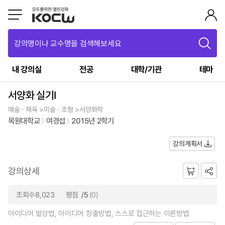
강의명이나 교수명을 검색해보세요
내 강의실
전공
대학/기관
테마
서양화 실기I
예술ㆍ체육 >미술ㆍ조형 >서양화학
목원대학교
여경섭
2015년 2학기
강의계획서
강의상세
조회수8,023
평점
/5
(0)
아이디어 발상법, 아이디어 창출방법, 스스로 접근하는 이론방법