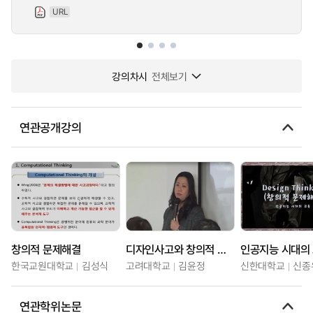
URL
강의차시
전체보기
연관공개강의
창의적 문제해결
디자인사고와 창의적 문제해결
한국교원대학교
김성식
고려대학교
김윤정
신한대학교
신종
연관학위논문