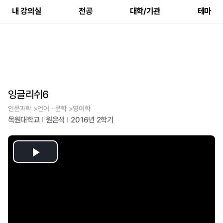
내 강의실
전공
대학/기관
테마
잉글리쉬6
인문과학 >언어ㆍ문학 >영어학
목원대학교
원은석
2016년 2학기
Play
Video