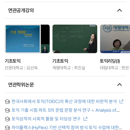
연관공개강의
기초토익
기초토익
토익리딩(Ⅰ)
선문대학교
김선옥
계명대학교
최진실
대림대학교
한은
연관학위논문
한국사회에서 토익(TOEIC)의 확산 과정에 대한 비판적 분석
토익 기출 시험 파트 5의 문법 문항 분석 연구 = Analysis of
Grammar Items in TOEIC Part 5
토익성적의 사회적 활용 및 타당성 연구
하이플렉스(HyFlex) 기반 선택적 참여 방식 토익 수업에 대한