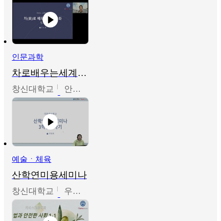
인문과학
차로배우는세계문화
창신대학교
안소영
예술ㆍ체육
산학연미용세미나
창신대학교
우미옥,오윤경,박선이