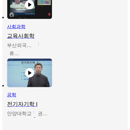
사회과학
교육사회학
부산외국어대학교
류영철
공학
전기자기학 I
안양대학교
권원현