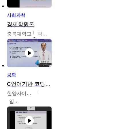
사회과학
경제학원론
충북대학교
박철호
공학
C언어기반 코딩교육
한양사이버대학교
임동균