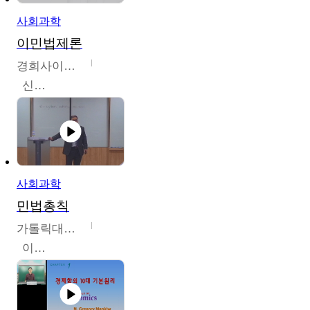
사회과학
이민법제론
경희사이버대학교
신광수
사회과학
민법총칙
가톨릭대학교
이홍민