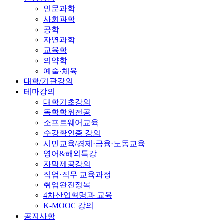
인문과학
사회과학
공학
자연과학
교육학
의약학
예술·체육
대학/기관강의
테마강의
대학기초강의
독학학위전공
소프트웨어교육
수강확인증 강의
시민교육/경제·금융·노동교육
영어&해외특강
자막제공강의
직업·직무 교육과정
취업완전정복
4차산업혁명과 교육
K-MOOC 강의
공지사항