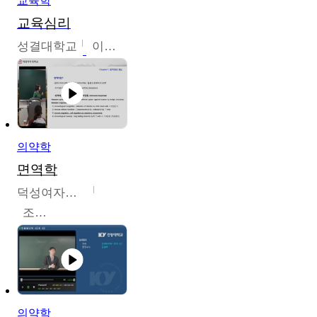
교육학
교육심리
성결대학교
이수경
의약학
면역학
덕성여자대학교
조효선
의약학