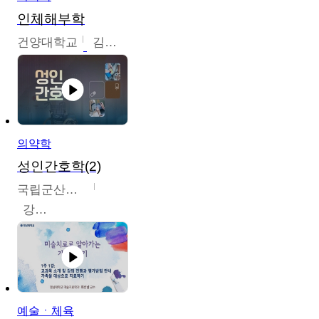
인체해부학
건양대학교
김철태
의약학
성인간호학(2)
국립군산대학교
강경아
예술ㆍ체육