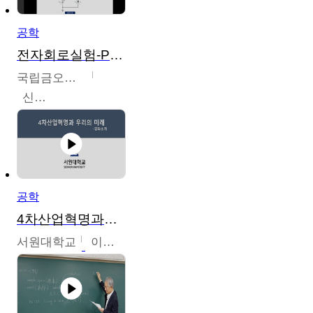
공학
전자회로실험-PSPICE 시뮬레이션
국립금오공과대학교
신경욱
공학
4차산업혁명과우리의미래
서원대학교
이병권