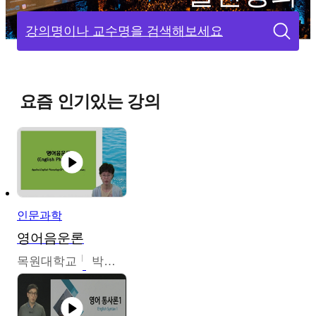
강의명이나 교수명을 검색해보세요
요즘 인기있는 강의
인문과학
영어음운론
목원대학교
박미숙