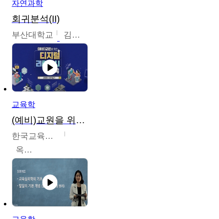
자연과학
회귀분석(II)
부산대학교
김충락
교육학
(예비)교원을 위한 디지털 리터러시 교육
한국교육학술정보원
옥현진