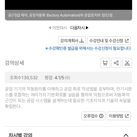
공(기)압 제어, 공장자동화 (factory Automation)와 공압장치의 장/단점
이전차시
다음차시
강의계획서
수강안내 및 수강신청
※ 수강확인증 발급을 위해서는 수강신청이 필요합니다
강의상세
조회수136,532
평점
4.1/5
(8)
공압 기기의 작동원리를 이해하고 공압 회로 작성법을 공부하며, 전기시퀀
스를 포함하는 여러가지 기본회로를 실습을 통하여 익힘으로써 자동화의
근간이 되는 공압 시스템을 설계하는데 필요한 기초지식과 기술의 숙달을
확립한다.
오류접수
이용방법
차시별 강의