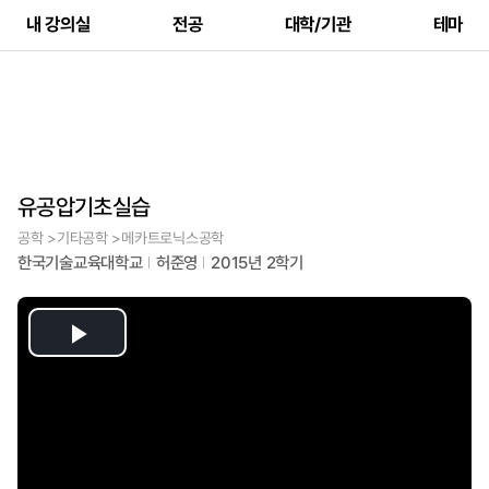
내 강의실
전공
대학/기관
테마
유공압기초실습
공학 >기타공학 >메카트로닉스공학
한국기술교육대학교
허준영
2015년 2학기
Play
Video