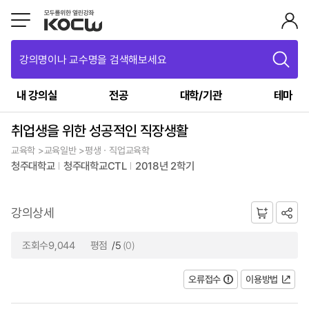
강의명이나 교수명을 검색해보세요
내 강의실
전공
대학/기관
테마
취업생을 위한 성공적인 직장생활
교육학 >교육일반 >평생ㆍ직업교육학
청주대학교
청주대학교CTL
2018년 2학기
강의상세
조회수9,044
평점
/5
(0)
오류접수
이용방법