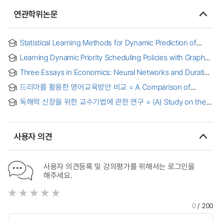
연관학위논문
Statistical Learning Methods for Dynamic Prediction of
Residual Life and Estimation of Optimal Treatment Regimes
Learning Dynamic Priority Scheduling Policies with Graph
with Electronic Medical Record Data
Attention Networks
Three Essays in Economics: Neural Networks and Duration
Models, Gender Identity and Unemployment Durations,
드리마를 활용한 영어교육방안 비교 = A Comparison of
News and Police Legitimacy
Teaching English through Drama
독해력 신장을 위한 교수기법에 관한 연구 = (A) Study on the
Teaching Techniques for improving Reading
Comprehension
사용자 의견
사용자 의견등록 및 강의평가를 위해서는 로그인을
해주세요.
0
/ 200