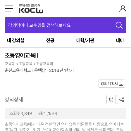
강의명이나 교수명을 검색해보세요
내 강의실
전공
대학/기관
테마
초등영어교육II
교육학 >초등교육 >초등교육학
춘천교육대학교
윤택남
2016년 1학기
강의계획서
강의상세
조회수4,849
평점
/5
(0)
초등영어교육Ⅰ에서 배운 전반적인 언어습득 이론들을 바탕으로 언어기능
별(듣기, 말하기, 읽기, 쓰기) 교수/학습의 원리 및 실제를 살펴본다. 초등