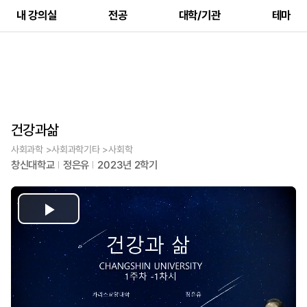
내 강의실
전공
대학/기관
테마
건강과삶
사회과학 >사회과학기타 >사회학
창신대학교
정은유
2023년 2학기
Play
Video