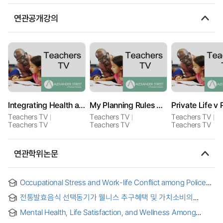
연관공개강의
Integrating Health and Education
My Planning Rules My Life
Teachers TV
Teachers TV
Teachers TV
Teachers TV
Teachers TV
Teachers TV
연관학위논문
Occupational Stress and Work-life Conflict among Police
Officers
전통발효음식 선택동기가 웰니스 추구혜택 및 가치소비의
소비생활만족에 미치는 영향 : 건강관심도의 조절효과 중심으로
Mental Health, Life Satisfaction, and Wellness Among
= A study on the effects of Traditional Fermented Food
Mexican American Immigrants