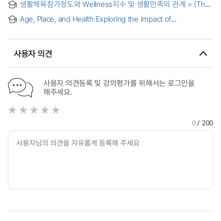
Choice Motivation on Wellness Benefits Soughts:Focusing
생활체육참가정도와 Wellness지수 및 생활만족의 관계 = (The)
on the modulating effect of health interest and Value
Relationship among Leisure Sports Participation, Wellness
Consumption on Consumer Life Satisfaction.:
Age, Place, and Health:Exploring the Impact of
Inventory and Life Satisfaction
Environmental and Technological Innovations on
Enhancing Quality of Life in Older Adults [electronic
resource]
사용자 의견
사용자 의견등록 및 강의평가를 위해서는 로그인을
해주세요.
0
/ 200