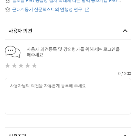
글로벌 ESG 공급망 실사 확대에 따른 협력 중소기업 ESG
particulate nature of matter
지원방안 연구 : 동반성장위원회 협력사 ESG 지원사업을
근대계몽기 신문텍스트의 연행성 연구
중심으로
사용자 의견
사용자 의견등록 및 강의평가를 위해서는 로그인을
해주세요.
0
/ 200