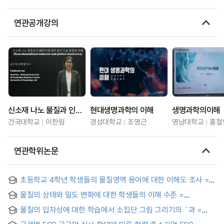
연관공개강의
신소재 나노 물질과 인쇄전자에 대한 최신 기술 동향과 이해
현대생명과학의 이해
생명과학의이해
건국대학교
이한림
경성대학교
조영근
영남대학교
홍철
연관학위논문
초등학교 4학년 학생들의 물질영역 용어에 대한 이해도 조사 = A
Research of the 4th Grade Students' Degree of
물질의 상태와 밀도 변화에 대한 학생들의 이해 수준 =
Understanding on Terms of Material Domain in Elementary
Student's Understandings and Misunderstanding of States
School Science Textbooks
물질의 입자성에 대한 학습에서 소집단 그림 그리기의 ¨과 =
of Matter and Density Changes
(The)Effects of small group drawing in learning the