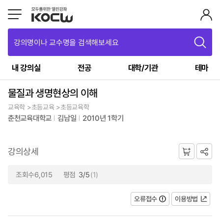
강의명이나 교수명을 검색해보세요
내 강의실
전공
대학/기관
테마
물질과 생명현상의 이해
교육학 >초등교육 >초등교육학
춘천교육대학교
김남일
2010년 1학기
강의상세
조회수6,015
평점
3/5
(1)
오류접수
이용방법