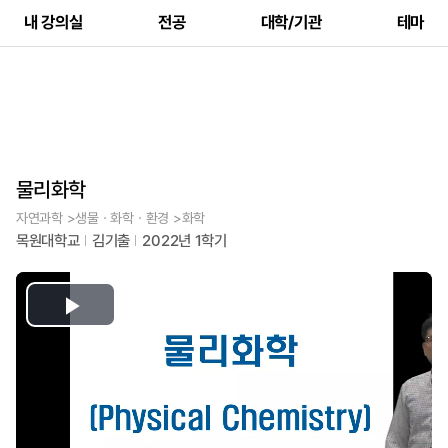
내 강의실
전공
대학/기관
테마
물리화학
자연과학 >생물ㆍ화학ㆍ환경 >화학
목원대학교
김기출
2022년 1학기
Play
Video