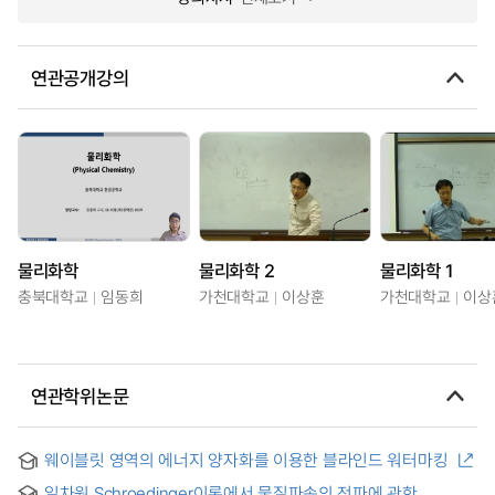
연관공개강의
물리화학
물리화학 2
물리화학 1
충북대학교
임동희
가천대학교
이상훈
가천대학교
이상
연관학위논문
웨이블릿 영역의 에너지 양자화를 이용한 블라인드 워터마킹
일차원 Schroedinger이론에서 물질파속의 전파에 관한