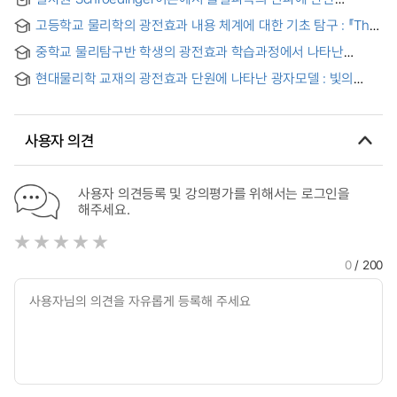
수치계산
고등학교 물리학의 광전효과 내용 체계에 대한 기초 탐구 : 『The
Evolution of Physics』와 『Harvard Project Physics』 그리고
중학교 물리탐구반 학생의 광전효과 학습과정에서 나타난
교과서를 중심으로 = A Basic Exploration of the Photoelectric
사고특성 = Thinking Characteristics in the Process of
Effect Content System of High School Physics : Focusing
현대물리학 교재의 광전효과 단원에 나타난 광자모델 : 빛의
Learning the Photoelectric Effect in a Middle School
on 『The Evolution of Physics』 and 『Harvard Project
세기와 광전류를 중심으로
Physics Club
Physics』 and Textbooks
사용자 의견
사용자 의견등록 및 강의평가를 위해서는 로그인을
해주세요.
0
/ 200