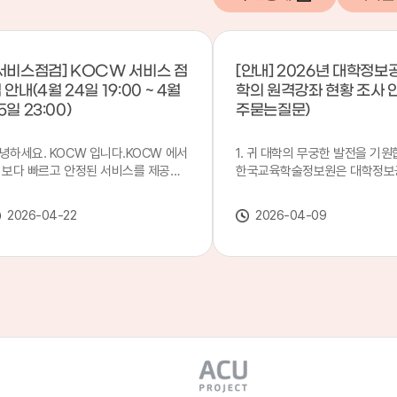
서비스점검] KOCW 서비스 점
[안내] 2026년 대학정보
 안내(4월 24일 19:00 ~ 4월
학의 원격강좌 현황 조사 
5일 23:00)
주묻는질문)
녕하세요. KOCW 입니다.KOCW 에서
1. 귀 대학의 무궁한 발전을 기원
 보다 빠르고 안정된 서비스를 제공하
한국교육학술정보원은 대학정보
 위해 다음과 같이 서비스 점검을 실시
목별 관리기관으로 지정되어 있습
니다.※ 서비스 점검 작업 일시 : 4월
본 조사는 2025. 3. 1~2026. 2.
2026-04-22
2026-04-09
4일(금) 19:00 ~ 4월 25일(토) 23:00
에 운영된 원격강좌(이러닝) 현
로 인해 KOCW 서비스가 점검시간 동
하여, '2026 대학정보공시 대학
 일시중지될 예정이오니, 이 점 양해하
강좌(12-바)'에 데이터를 연계할
 주시기 바랍니다.저희 KOCW 에서는
니다.가. 대학정보공시 대상 대
용자 여러분께 보다 좋은 서비스를 제
4년제 대학, 전문대학, 대학원대
하기 위해 노력하겠습니다.감사합니다.
격강좌(이러닝) 관련 부서(교무처
학습개발센터, 이러닝지원센터 등
송통신대학교 및 사이버대학 제외
인시 캠퍼스인 경우 해당 캠퍼스
있는 기관명을 선택하시면 됩니다.