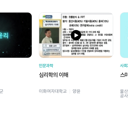
인문과학
사회
심리학의 이해
스
군
이화여자대학교
양윤
울산
공사