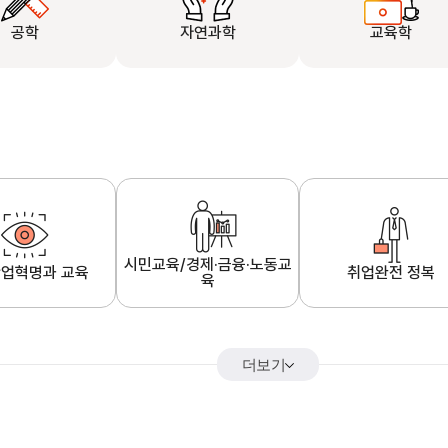
공학
자연과학
교육학
시민교육/경제·금융·노동교
업혁명과 교육
취업완전 정복
육
더보기
어&해외특강
K-MOOC 강의