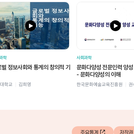
과학
사회과학
벌 정보사회와 통계의 창의적 기
문화다양성 전문인력 양성
- 문화다양성의 이해
대학교
김희영
한국문화예술교육진흥원
권
주요통계
저작권