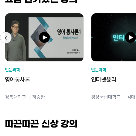
인문과학
인문과학
영어통사론
인터넷윤리
경북대학교
하승완
경상국립대학교
김대
따끈따끈 신상 강의