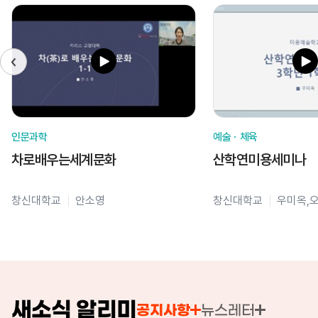
인문과학
예술ㆍ체육
차로배우는세계문화
산학연미용세미나
창신대학교
안소영
창신대학교
우미옥,
새소식 알리미
공지사항
뉴스레터