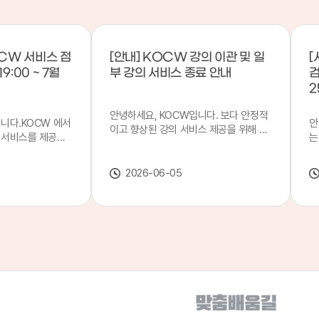
CW 서비스 점
[안내] KOCW 강의 이관 및 일
[
9:00 ~ 7월
부 강의 서비스 종료 안내
검
2
안녕하세요, KOCW입니다. 보다 안정적
입니다.KOCW 에서
안
이고 향상된 강의 서비스 제공을 위해 강
 서비스를 제공하
는
의 이관 작업을 진행하게 되었습니다. 이
서비스 점검을 실시
기
에 따라 일부 강의는2026년 6월 중 서비
업 일시 : 7월 21
합
스가 종료될 예정이오니, 이용에 참고하
2026-06-05
22일(수) 08:00이
2
여 주시기 바랍니다. 강의 이관 일정 안내
스가 점검 시간 동안
이
단계 기간 주요 작업 1단계 6월 1~2주 이
 있으니, 이 점 양
안
관 준비 2단계 6월 3~4주 1차 이관 작업
.저희 KOCW 에
여
3단계 7월 1~2주 2차 이관 작업 완료 및
보다 좋은 서비스
이
시스템 안정화 ※ 이관 작업 진행 상황에
력하겠습니다.감사합
공
따라 일정은 변경될 수 있습니다. 서비스
종료 강의 안내 이관 작업으로 인해 일부
강의는 2026년 6월 15일 서비스 종료되
었습니다. 서비스 종료 강의 목록은 아래
링크에서 확인하실 수 있습니다. → 서비