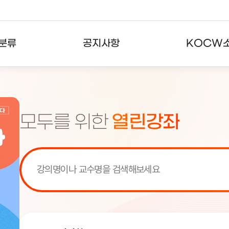
분류
공지사항
KOCW
강의
공지사항
KOCW란
강의
뉴스레터
활용안내
모두를 위한
열린강좌
분야
주요통계현황
발자취
강의
서비스도움말
고객센터
[서비스점검] KOCW 서비스 점
[서비스점검] KOCW 서비스 점