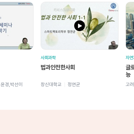
사회과학
자연
법과안전한사회
글로
능
오윤경,박선이
창신대학교
정연균
고려