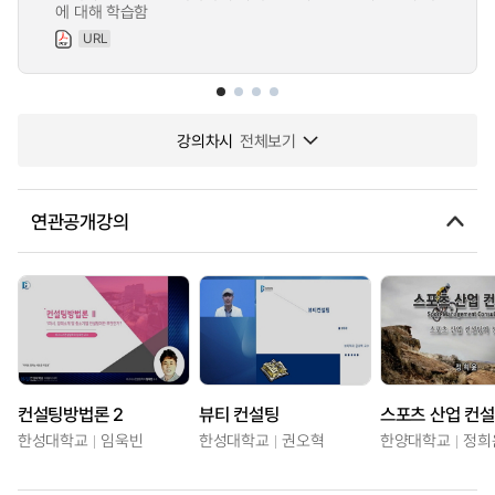
에 대해 학습함
URL
강의차시
전체보기
연관공개강의
컨설팅방법론 2
뷰티 컨설팅
스포츠 산업 컨
한성대학교
임욱빈
한성대학교
권오혁
한양대학교
정희