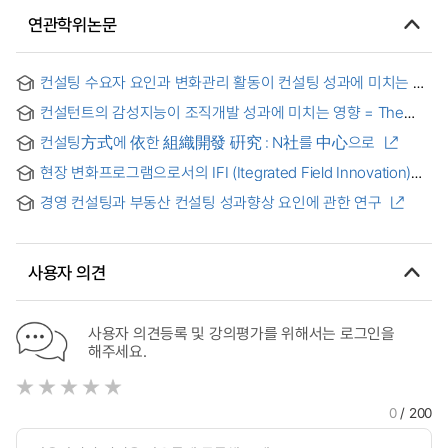
연관학위논문
컨설팅 수요자 요인과 변화관리 활동이 컨설팅 성과에 미치는 영향
=
컨설턴트의 감성지능이 조직개발 성과에 미치는 영향 = The
A Study on the Effect of Consulting Consumer Factors and
effects of consultant's emontional intelligence on the
컨설팅方式에 依한 組織開發 硏究 : N社를 中心으로
achievements of organization development
현장 변화프로그램으로서의 IFI (Itegrated Field Innovation)
방법론 연구 : D사 활동사례를 중심으로 = IFI(Integrated Field
경영 컨설팅과 부동산 컨설팅 성과향상 요인에 관한 연구
Innovation) Methodology Researches of the Change
Management Program : Study of D Company
사용자 의견
사용자 의견등록 및 강의평가를 위해서는 로그인을
해주세요.
0
/ 200