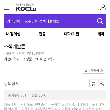
강의명이나 교수명을 검색해보세요
내 강의실
전공
대학/기관
테마
조직개발론
사회과학 >경영ㆍ경제 >경영학
가천대학교
조성준
2016년 1학기
강의계획서
강의상세
조회수9,651
평점
/5
(0)
행동과학을 기반으로 하여 조직의 문제를 진단하고, 성과향상을 위한 변화
를 설계하고 실행하는 조직개발 컨설팅의 이론을 배우고 실습하는 강좌