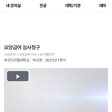
내 강의실
전공
대학/기관
테마
요양급여 심사청구
사회과학 >사회과학기타 >보건행정학
부산디지털대학교
하오현
2021년 1학기
Play
Video