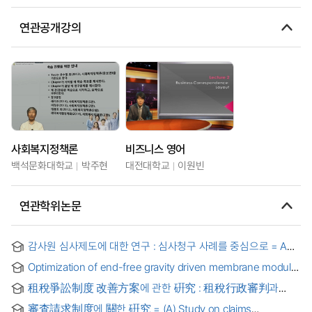
연관공개강의
사회복지정책론
비즈니스 영어
백석문화대학교
박주현
대전대학교
이원빈
연관학위논문
감사원 심사제도에 대한 연구 : 심사청구 사례를 중심으로 = A
Study of the BAI's Claims System - Focused on Case
Optimization of end-free gravity driven membrane module
Studies -
and cleaning for drinking water treatment
租稅爭訟制度 改善方案에 관한 硏究 : 租稅行政審判과
租稅訴訟代理制度를 中心으로
審査請求制度에 關한 硏究 = (A) Study on claims