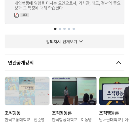
개인행동에 영향을 미치는 요인으로서, 가치관, 태도, 정서의 중요
성과 그 특징에 대해 학습한다
URL
강의차시
전체보기
연관공개강의
조직행동
조직행동론
조직행동론
한국교통대학교
전순영
한국항공대학교
이동명
남서울대학교
이