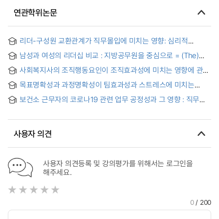
연관학위논문
리더-구성원 교환관계가 직무몰입에 미치는 영향: 심리적
임파워먼트의 매개효과와 플러리싱의 조절된 매개효과 = The
남성과 여성의 리더십 비교 : 지방공무원을 중심으로 = (The)
Effect of LMX on Job Involvement: The Mediating Effect of
comparison on leadership between male and female:
Psychological Empowerment and the Moderated
사회복지사의 조직행동요인이 조직효과성에 미치는 영향에 관한
focus on local officials
Mediating Effect of Flourishing
연구
목표명확성과 과정명확성이 팀효과성과 스트레스에 미치는
영향에 관한 연구 : 포용적 리더십과 팀잠재력의 조절된
보건소 근무자의 코로나19 관련 업무 공정성과 그 영향 : 직무
매개효과를 중심으로
효과성 및 울분을 초점으로 = Perceived work related fairness
among health center workers during the COVID-19 : Its
impact on job effectiveness and embitterment
사용자 의견
사용자 의견등록 및 강의평가를 위해서는 로그인을
해주세요.
0
/ 200