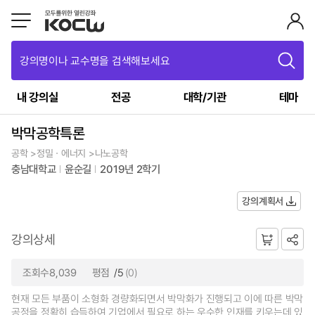
강의명이나 교수명을 검색해보세요
내 강의실
전공
대학/기관
테마
박막공학특론
공학 >정밀ㆍ에너지 >나노공학
충남대학교
윤순길
2019년 2학기
강의계획서
강의상세
조회수8,039
평점
/5
(0)
현재 모든 부품이 소형화 경량화되면서 박막화가 진행되고 이에 따른 박막
공정을 정확히 습득하여 기업에서 필요로 하는 우수한 인재를 키우는데 있