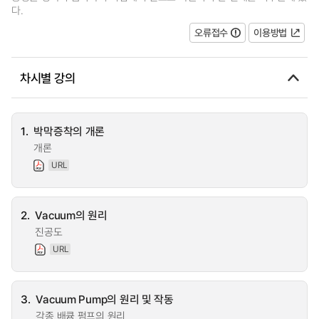
다.
오류접수
이용방법
차시별 강의
1.
박막증착의 개론
개론
URL
2.
Vacuum의 원리
진공도
URL
3.
Vacuum Pump의 원리 및 작동
각종 배큠 펌프의 원리