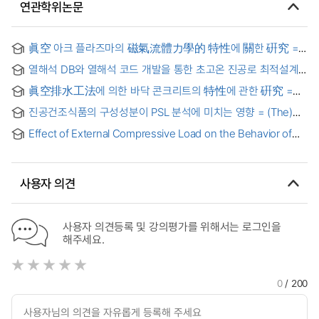
연관학위논문
眞空 아크 플라즈마의 磁氣流體力學的 特性에 關한 硏究 =
(A) Study on the Magnetohydrodynamic Characteristics of
열해석 DB와 열해석 코드 개발을 통한 초고온 진공로 최적설계
the Vacuum Arc Plasma
= Optimal Design of High Temperature Vacuum Furnace
眞空排水工法에 의한 바닥 콘크리트의 特性에 관한 硏究 =
Using Thermal Analysis DB and Thermal Analysis Codes
(A) study on the strength property of concrete floor casr
진공건조식품의 구성성분이 PSL 분석에 미치는 영향 = (The)
by vacuum dewatering system
Effects of Different Components of Vacuum-Dried Food
Effect of External Compressive Load on the Behavior of
on the Analysis of Photostimulated Luminescence
Shrinkage, Tangential Strain and Movement of Woods
during Radio-Frequency/Vacuum Drying : 고주파진공건조증
압체외력이 목재의 수축, 접선방향변형율 및 치수변동 거동에
사용자 의견
미치는 영향
사용자 의견등록 및 강의평가를 위해서는 로그인을
해주세요.
0
/ 200