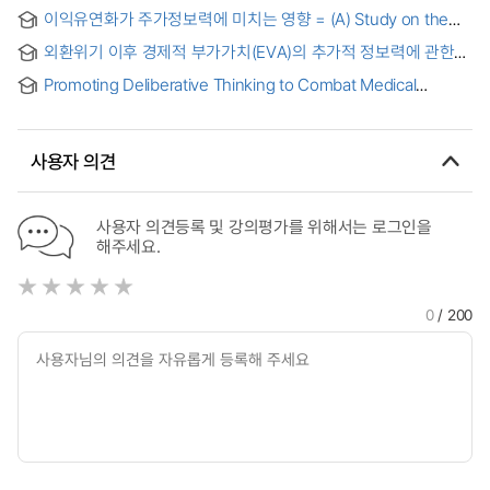
및 사회적지지의 매개효과 = Relationships of Health Literacy
이익유연화가 주가정보력에 미치는 영향 = (A) Study on the
to Self-Care Behaviors in Patients with Diabetes: Self-
effect of earnings management, by testing whether
Efficacy and Social Support as Mediators
외환위기 이후 경제적 부가가치(EVA)의 추가적 정보력에 관한
income smoothing, a particular form of earnings
연구 = (A) study on the additional information power of
management, is associated with more informative stock
Promoting Deliberative Thinking to Combat Medical
EVA after foreign currency crisis 1997
prices
Misinformation : The Impact of Health Literacy on
Prebunking = 의료 허위정보 대응을 위한 숙고적 사고 촉진:
프리벙킹에 대한 건강 정보력의 영향
사용자 의견
사용자 의견등록 및 강의평가를 위해서는 로그인을
해주세요.
0
/ 200