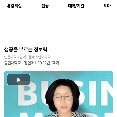
내 강의실
전공
대학/기관
테마
성공을 부르는 정보력
인문과학 >언어ㆍ문학 >언어과학
중원대학교
황연화
2022년 1학기
Play
Video