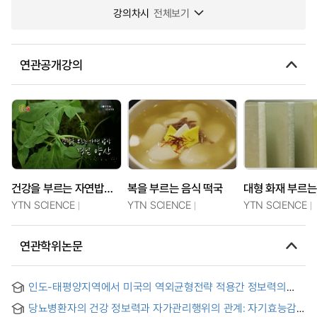
강의차시
전체보기
연관공개강의
건강을 부르는 자연밥상, 경남 양산
복을 부르는 음식 떡국
YTN SCIENCE
YTN SCIENCE
YTN SCIENCE
연관학위논문
인도-태평양지역에서 미국의 역외균형전략 적용간 정보력의
역할 = The Role of Information Power in the Application of
당뇨병환자의 건강 정보력과 자가관리행위의 관계: 자기효능감
the U.S. Balancing Strategy in the Indo-Pacific Region