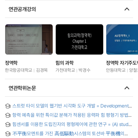
연관공개강의
정역학
힘의 과학
정역학 자기주도
한국항공대학교
김경목
가천대학교
박경수
안동대학교
양철
연관학위논문
스트럿 타이 모델의 웹기반 시각화 도구 개발 = Development
of web-based visual tool for strut-and-tie models
항력 예측을 위한 특이값 분해가 적용된 응력파 힘 평형기 방법론
= Stress Wave Force Balance Methodology Using Singular
힘센서를 이용한 도립진자의 평형제어에 관한 연구 = (A) study
Value Decomposition for Drag Prediction
of the control of an inverted pendulum control using the
不平衡모멘트를 가진 高低驅動시스템의 토션바 平衡機의
force sensor