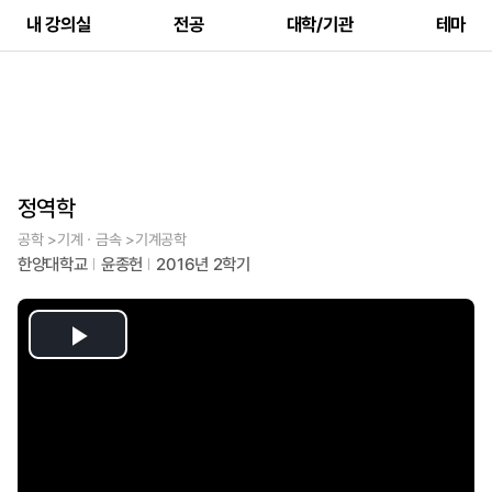
내 강의실
전공
대학/기관
테마
정역학
공학 >기계ㆍ금속 >기계공학
한양대학교
윤종헌
2016년 2학기
Play
Video