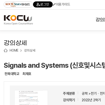
로
로
로
바
로그인
이용가이드
대시보드
가
가
가
로
기
기
기
가
(skip
기
to
강의
content)
대학
강의상세
기관
HOME
강의상세
전공
Signals and Systems (신호및시스
테마
전북대학교
최재호
주제분류
공학 >전기ㆍ전
강의학기
2022년 2학기