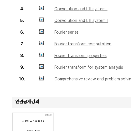
4.
Convolution and LTI system I
5.
Convolution and LTI system II
6.
Fourier series
7.
Fourier transform computation
8.
Fourier transform properties
9.
Fourier transform for system analysis
10.
Comprehensive review and problem solvi
연관공개강의