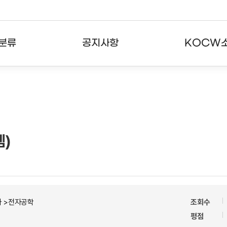
분류
공지사항
KOCW
강의
공지사항
KOCW란
강의
뉴스레터
활용안내
분야
주요통계현황
발자취
템)
강의
서비스도움말
고객센터
자 >전자공학
조회수
평점