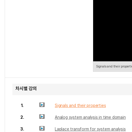
Signals and their propert
차시별 강의
1.
Signals and their properties
2.
Analog system analysis in time domain
3.
Laplace transform for system analysis