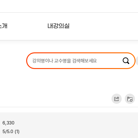
소개
내강의실
?
강의리스트
수강확인증강의
사용자의견
내강의클립
6,330
5/5.0 (1)