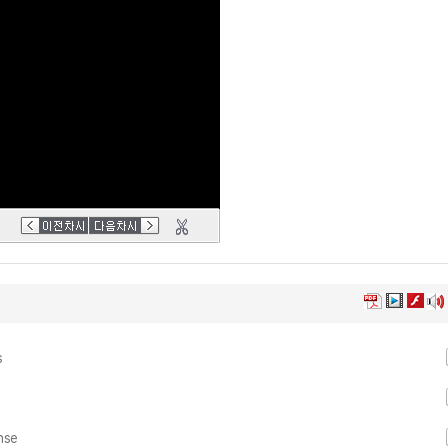
s
nse