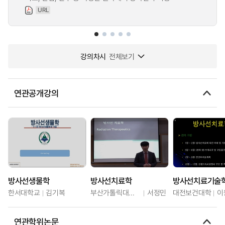
URL
강의차시
전체보기
연관공개강의
방사선생물학
방사선치료학
방사선치료기술
한서대학교
김기복
부산가톨릭대학교
서정민
대전보건대학
이
연관학위논문