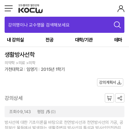
강의명이나 교수명을 검색해보세요
내 강의실
전공
대학/기관
테마
생활방사선학
의약학 >의료 >의학
가천대학교
임영기
2015년 1학기
강의계획서
강의상세
조회수9,143
평점
/5
(0)
방사선에 대한 기초이론을 바탕으로 천연방사선과 천연방사선의 가공, 공
정부산 물등에서 발생하는 생활주변의 방사선의 특성과 방사선안전관리